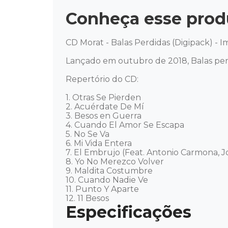
Conheça esse prod
CD Morat - Balas Perdidas (Digipack) - I
Lançado em outubro de 2018, Balas per
Repertório do CD: 

1. Otras Se Pierden 

2. Acuérdate De Mí 

3. Besos en Guerra 

4. Cuando El Amor Se Escapa 

5. No Se Va 

6. Mi Vida Entera 

7. El Embrujo (Feat. Antonio Carmona, J
8. Yo No Merezco Volver 

9. Maldita Costumbre 

10. Cuando Nadie Ve 

11. Punto Y Aparte 

12. 11 Besos