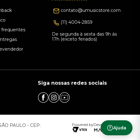
hback
contato@umusicstore.com
sco
(11) 4004-2859
 frequentes
De segunda à sexta das 9h às
17h (exceto feriados)
Entregas
evendedor
Siga nossas redes sociais
Powered by
Developed by
– SÃO PAULO - CEP:
Ajuda