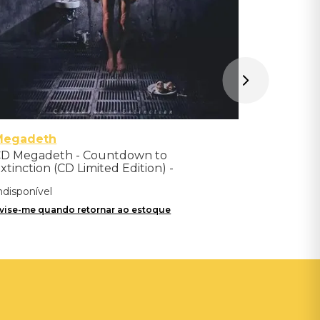
Megadeth
D Megadeth - Countdown to
xtinction (CD Limited Edition) -
mportado
ndisponível
vise-me quando retornar ao estoque