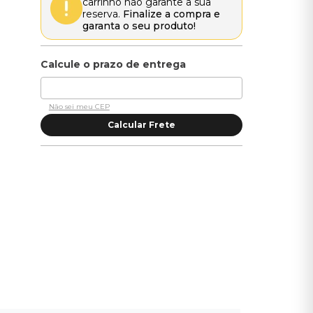
carrinho não garante a sua
reserva.
Finalize a compra e
garanta o seu produto!
Não sei meu CEP