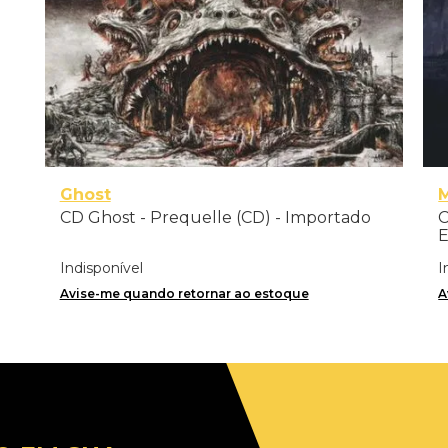
Ghost
CD Ghost - Prequelle (CD) - Importado
C
E
I
Indisponível
I
Avise-me quando retornar ao estoque
A