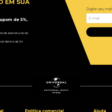
O EM SUA
Digite seu mel
upom de 5%,
s de assinaturas do
ail dentro de 24
al
Política comercial
Ajuda