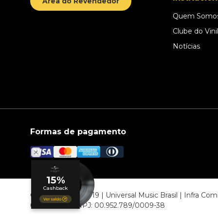
Área do Revendedor
Quem Somo
Clube do Vini
Notícias
Formas de pagamento
© COPYRIGHT 2019 | Universal Music Brasil | Infra C
06807-000 CNPJ: 00.952.789/0009-38