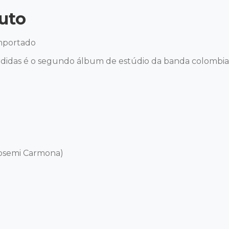
uto
mportado 

didas é o segundo álbum de estúdio da banda colombian
osemi Carmona) 
