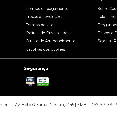
s
Formas de pagamento
Sobre Cas
l
Trocas e devoluções
Fale cono
Termos de Uso
Perguntas
Política de Privacidade
Prazos e 
Direito de Arrependimento
Seja um R
Escolhas dos Cookies
Segurança
ommerce - Av. Hélio Ossamu Daikuara, 1445 | EMBU DAS ARTES 