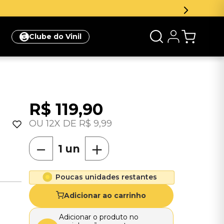
Clube do Vinil
R$
119
,
90
12
R$
9
,
99
－
＋
Poucas unidades restantes
Adicionar ao carrinho
Adicionar o produto no