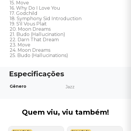
15. Move 

16. Why Do I Love You 

17. Godchild 

18. Symphony Sid Introduction 

19. S'il Vous Plait 

20. Moon Dreams 

21. Budo (Hallucination) 

22. Darn That Dream 

23. Move 

24. Moon Dreams 

25. Budo (Hallucinations)
Gênero
Jazz
Quem viu, viu também!