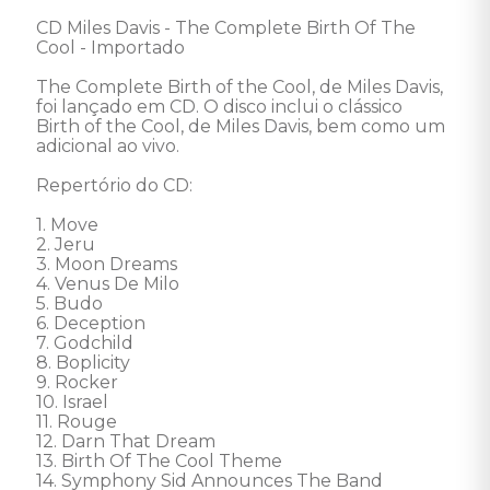
CD Miles Davis - The Complete Birth Of The 
Cool - Importado 

The Complete Birth of the Cool, de Miles Davis, 
foi lançado em CD. O disco inclui o clássico 
Birth of the Cool, de Miles Davis, bem como um 
adicional ao vivo. 

Repertório do CD: 

1. Move 

2. Jeru 

3. Moon Dreams 

4. Venus De Milo 

5. Budo 

6. Deception 

7. Godchild 

8. Boplicity 

9. Rocker 

10. Israel 

11. Rouge 

12. Darn That Dream 

13. Birth Of The Cool Theme 

14. Symphony Sid Announces The Band 
