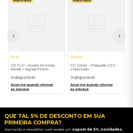
Importado
Importado
T
C
O
(
I
A
a
FLO
Ghost
CD FLO - Access All Areas -
CD Ghost - Prequelle (CD) -
Renee + Signed Photo -
Importado
Importado
Indisponível
Indisponível
Avise-me quando retornar
Avise-me quando retornar
ao estoque
ao estoque
QUE TAL 5% DE DESCONTO EM SUA
PRIMEIRA COMPRA?
Assinando a newsletter você recebe um
cupom de 5%, novidades,