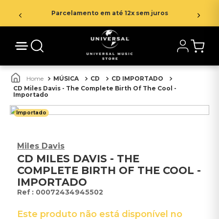
Parcelamento em até 12x sem juros
MÚSICA
CD
CD IMPORTADO
CD Miles Davis - The Complete Birth Of The Cool -
Importado
Importado
Miles Davis
CD MILES DAVIS - THE
COMPLETE BIRTH OF THE COOL -
IMPORTADO
:
00072434945502
Este produto não está disponível no