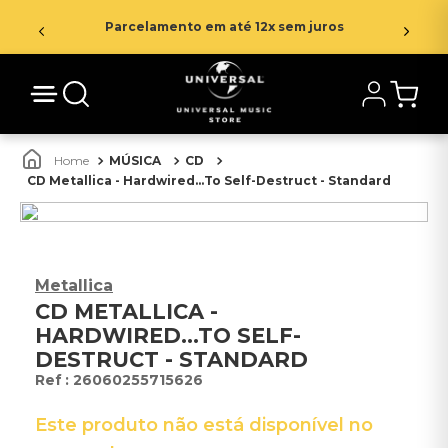
Parcelamento em até 12x sem juros
MÚSICA
CD
CD Metallica - Hardwired...To Self-Destruct - Standard
Metallica
CD METALLICA -
HARDWIRED...TO SELF-
DESTRUCT - STANDARD
:
26060255715626
Este produto não está disponível no