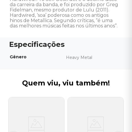
da carreira da banda, e foi produzido por Greg 
Fidelman, mesmo produtor de Lulu (2011). 
Hardwired, ‘soa’ poderosa como os antigos 
hinos de Metallica. Segundo críticas, “é uma 
das melhores músicas feitas nos últimos anos”.
Gênero
Heavy Metal
Quem viu, viu também!
J
C
S
I