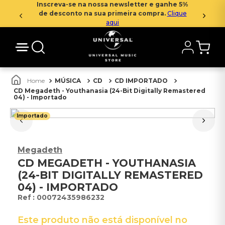
Inscreva-se na nossa newsletter e ganhe 5%
de desconto na sua primeira compra.
Clique
aqui
MÚSICA
CD
CD IMPORTADO
CD Megadeth - Youthanasia (24-Bit Digitally Remastered
04) - Importado
Importado
Megadeth
CD MEGADETH - YOUTHANASIA
(24-BIT DIGITALLY REMASTERED
04) - IMPORTADO
:
00072435986232
Este produto não está disponível no