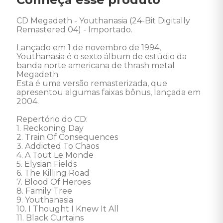
CD Megadeth - Youthanasia (24-Bit Digitally 
Remastered 04) - Importado. 

Lançado em 1 de novembro de 1994, 
Youthanasia é o sexto álbum de estúdio da 
banda norte americana de thrash metal 
Megadeth. 

Esta é uma versão remasterizada, que 
apresentou algumas faixas bônus, lançada em 
2004. 

Repertório do CD: 

1. Reckoning Day 

2. Train Of Consequences 

3. Addicted To Chaos 

4. A Tout Le Monde 

5. Elysian Fields 

6. The Killing Road 

7. Blood Of Heroes 

8. Family Tree 

9. Youthanasia 

10. I Thought I Knew It All 

11. Black Curtains 
