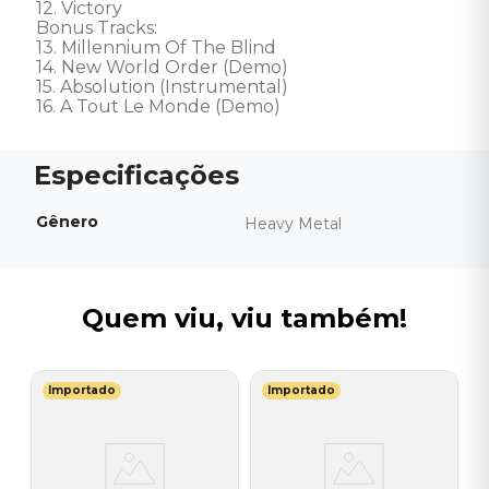
12. Victory 

Bonus Tracks: 

13. Millennium Of The Blind 

14. New World Order (Demo) 

15. Absolution (Instrumental) 

16. A Tout Le Monde (Demo)
Gênero
Heavy Metal
Quem viu, viu também!
Importado
Importado
V
C
M
H
I