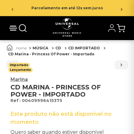
Parcelamento em até 12x sem juros
MÚSICA
CD
CD IMPORTADO
CD Marina - Princess Of Power - Importado
Importado
Lançamento
Marina
CD MARINA - PRINCESS OF
POWER - IMPORTADO
:
00409996415375
Este produto não está disponível no
momento
Quero saber quando estiver disponível