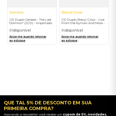
Genesis
Sheryl Crow
CD Duplo Genesis - The Last
CD Duplo Sheryl Crow - Live
Domino? (2CD) - Importado
From the Ryman And More -
Importado
Indisponível
Indisponível
Avise-me quando retornar
Avise-me quando retornar
ao estoque
ao estoque
QUE TAL 5% DE DESCONTO EM SUA
PRIMEIRA COMPRA?
Assinando a newsletter você recebe um
cupom de 5%, novidades,