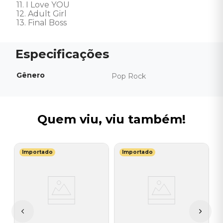
11. I Love YOU 

12. Adult Girl 

13. Final Boss
Gênero
Pop Rock
Quem viu, viu também!
Importado
Importado
T
C
-
I
I
A
a