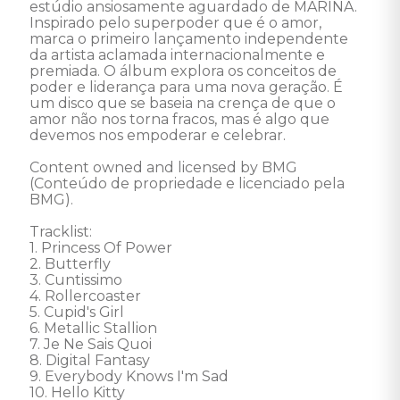
estúdio ansiosamente aguardado de MARINA. 
Inspirado pelo superpoder que é o amor, 
marca o primeiro lançamento independente 
da artista aclamada internacionalmente e 
premiada. O álbum explora os conceitos de 
poder e liderança para uma nova geração. É 
um disco que se baseia na crença de que o 
amor não nos torna fracos, mas é algo que 
devemos nos empoderar e celebrar. 

Content owned and licensed by BMG 
(Conteúdo de propriedade e licenciado pela 
BMG). 

Tracklist: 

1. Princess Of Power 

2. Butterfly 

3. Cuntissimo 

4. Rollercoaster 

5. Cupid's Girl 

6. Metallic Stallion 

7. Je Ne Sais Quoi 

8. Digital Fantasy 

9. Everybody Knows I'm Sad 

10. Hello Kitty 
