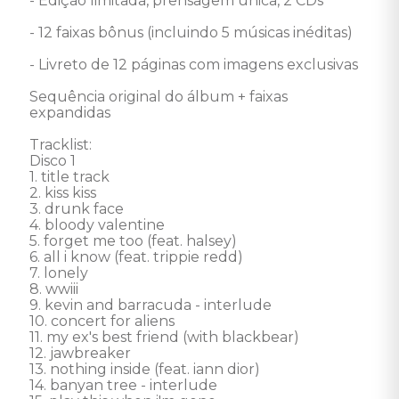
- Edição limitada, prensagem única, 2 CDs

- 12 faixas bônus (incluindo 5 músicas inéditas)

- Livreto de 12 páginas com imagens exclusivas

Sequência original do álbum + faixas 
expandidas 

Tracklist:

Disco 1

1. title track

2. kiss kiss

3. drunk face

4. bloody valentine

5. forget me too (feat. halsey)

6. all i know (feat. trippie redd)

7. lonely

8. wwiii

9. kevin and barracuda - interlude

10. concert for aliens

11. my ex's best friend (with blackbear)

12. jawbreaker

13. nothing inside (feat. iann dior)

14. banyan tree - interlude
