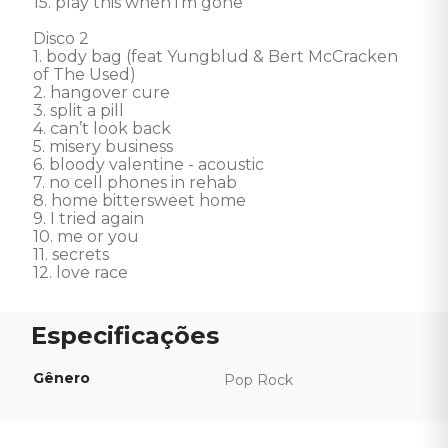
15. play this when i'm gone

Disco 2

1. body bag (feat Yungblud & Bert McCracken 
of The Used)

2. hangover cure

3. split a pill

4. can’t look back

5. misery business

6. bloody valentine - acoustic

7. no cell phones in rehab

8. home bittersweet home

9. I tried again

10. me or you

11. secrets

12. love race
Gênero
Pop Rock