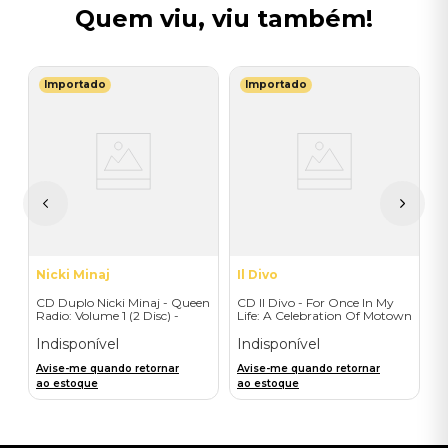
Quem viu, viu também!
Importado
Importado
A
C
M
I
A
a
Nicki Minaj
Il Divo
CD Duplo Nicki Minaj - Queen
CD Il Divo - For Once In My
Radio: Volume 1 (2 Disc) -
Life: A Celebration Of Motown
Importado
- Importado
Indisponível
Indisponível
Avise-me quando retornar
Avise-me quando retornar
ao estoque
ao estoque