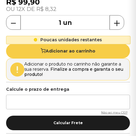
R$
99
,
90
12
R$
8
,
32
－
＋
Poucas unidades restantes
Adicionar ao carrinho
Adicionar o produto no carrinho não garante a
sua reserva.
Finalize a compra e garanta o seu
produto!
Não sei meu CEP