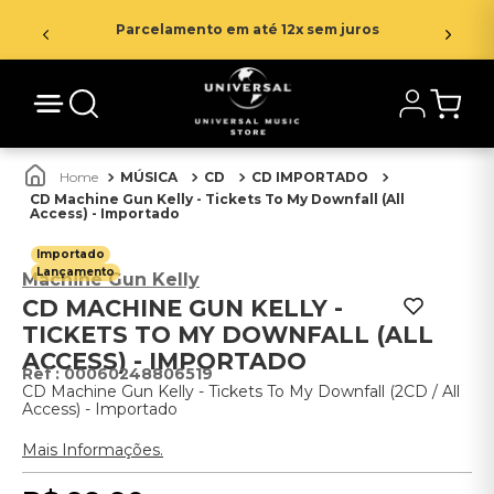
Parcelamento em até 12x sem juros
MÚSICA
CD
CD IMPORTADO
CD Machine Gun Kelly - Tickets To My Downfall (All
Access) - Importado
Importado
Lançamento
Machine Gun Kelly
CD MACHINE GUN KELLY -
TICKETS TO MY DOWNFALL (ALL
ACCESS) - IMPORTADO
:
00060248806519
CD Machine Gun Kelly - Tickets To My Downfall (2CD / All
Access) - Importado
Mais Informações.