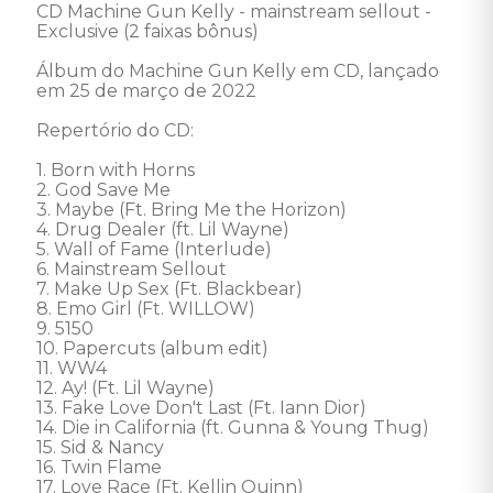
CD Machine Gun Kelly - mainstream sellout - 
Exclusive (2 faixas bônus) 

Álbum do Machine Gun Kelly em CD, lançado 
em 25 de março de 2022

Repertório do CD: 

1. Born with Horns 

2. God Save Me 

3. Maybe (Ft. Bring Me the Horizon)  

4. Drug Dealer (ft. Lil Wayne) 

5. Wall of Fame (Interlude) 

6. Mainstream Sellout 

7. Make Up Sex (Ft. Blackbear)  

8. Emo Girl (Ft. WILLOW)

9. 5150 

10. Papercuts (album edit) 

11. WW4 

12. Ay! (Ft. Lil Wayne) 

13. Fake Love Don't Last (Ft. Iann Dior)  

14. Die in California (ft. Gunna & Young Thug) 

15. Sid & Nancy 

16. Twin Flame 

17. Love Race (Ft. Kellin Quinn) 
