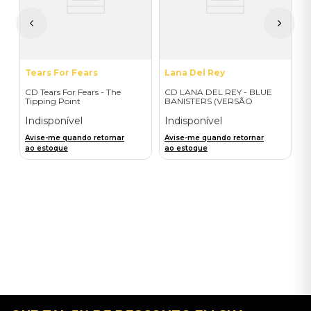
A
a
Tears For Fears
Lana Del Rey
CD Tears For Fears - The
CD LANA DEL REY - BLUE
Tipping Point
BANISTERS (VERSÃO
EXCLUSIVA #2)
Indisponível
Indisponível
Avise-me quando retornar
Avise-me quando retornar
ao estoque
ao estoque