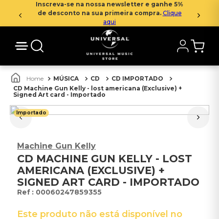
Inscreva-se na nossa newsletter e ganhe 5%
de desconto na sua primeira compra.
Clique
aqui
MÚSICA
CD
CD IMPORTADO
CD Machine Gun Kelly - lost americana (Exclusive) +
Signed Art card - Importado
Importado
Machine Gun Kelly
CD MACHINE GUN KELLY - LOST
AMERICANA (EXCLUSIVE) +
SIGNED ART CARD - IMPORTADO
:
00060247859355
Este produto não está disponível no