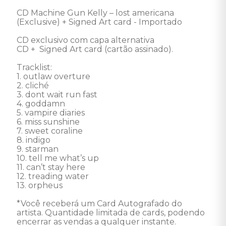
CD Machine Gun Kelly – lost americana 
(Exclusive) + Signed Art card - Importado 

CD exclusivo com capa alternativa 

CD +  Signed Art card (cartão assinado).  

Tracklist:

1. outlaw overture

2. cliché

3. dont wait run fast

4. goddamn

5. vampire diaries

6. miss sunshine

7. sweet coraline

8. indigo

9. starman

10. tell me what’s up

11. can’t stay here

12. treading water

13. orpheus

*Você receberá um Card Autografado do 
artista. Quantidade limitada de cards, podendo 
encerrar as vendas a qualquer instante. 
