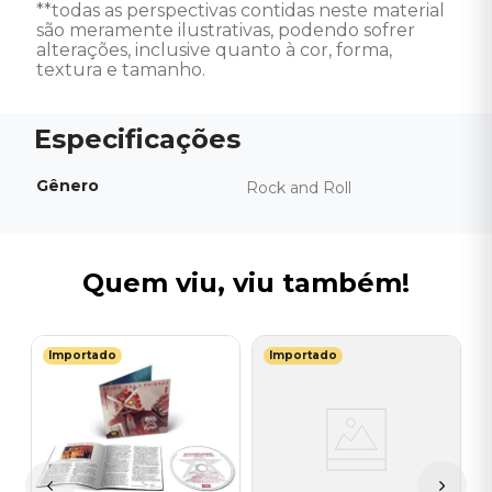
**todas as perspectivas contidas neste material 
são meramente ilustrativas, podendo sofrer 
alterações, inclusive quanto à cor, forma, 
textura e tamanho.
Gênero
Rock and Roll
Quem viu, viu também!
Importado
Importado
F
C
M
I
I
A
a