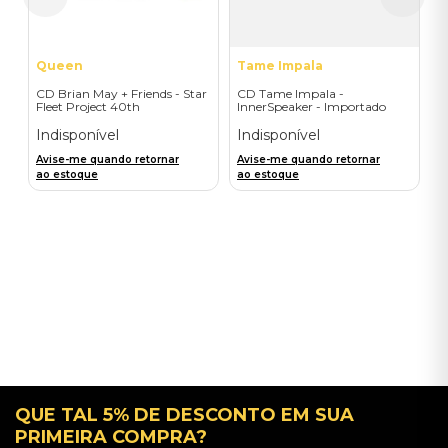
Queen
Tame Impala
CD Brian May + Friends - Star
CD Tame Impala -
Fleet Project 40th
InnerSpeaker - Importado
Anniversary - Importado
Indisponível
Indisponível
Avise-me quando retornar
Avise-me quando retornar
ao estoque
ao estoque
QUE TAL 5% DE DESCONTO EM SUA
PRIMEIRA COMPRA?