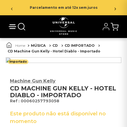
Parcelamento em até 12x sem juros
MÚSICA
CD
CD IMPORTADO
CD Machine Gun Kelly - Hotel Diablo - Importado
Importado
Machine Gun Kelly
CD MACHINE GUN KELLY - HOTEL
DIABLO - IMPORTADO
:
00060257793058
Este produto não está disponível no
momento