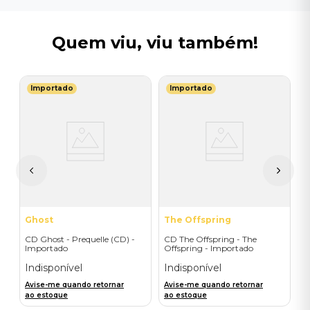
Quem viu, viu também!
Importado
Importado
I
C
I
I
A
a
Ghost
The Offspring
CD Ghost - Prequelle (CD) -
CD The Offspring - The
Importado
Offspring - Importado
Indisponível
Indisponível
Avise-me quando retornar
Avise-me quando retornar
ao estoque
ao estoque