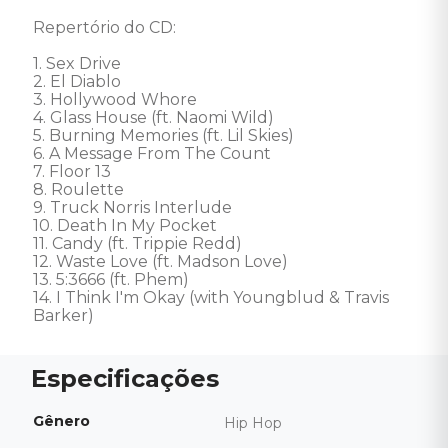
Repertório do CD: 

1. Sex Drive 

2. El Diablo 

3. Hollywood Whore 

4. Glass House (ft. Naomi Wild) 

5. Burning Memories (ft. Lil Skies) 

6. A Message From The Count 

7. Floor 13 

8. Roulette 

9. Truck Norris Interlude 

10. Death In My Pocket 

11. Candy (ft. Trippie Redd) 

12. Waste Love (ft. Madson Love) 

13. 5:3666 (ft. Phem) 

14. I Think I'm Okay (with Youngblud & Travis 
Barker)
Gênero
Hip Hop