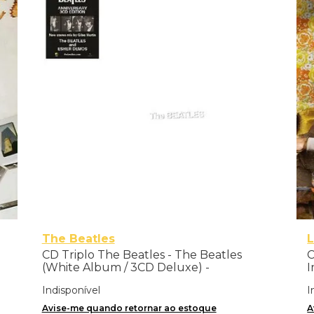
The Beatles
CD Triplo The Beatles - The Beatles
C
(White Album / 3CD Deluxe) -
I
Importado
Indisponível
I
Avise-me quando retornar ao estoque
A