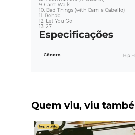
9. Can't Walk 

10. Bad Things (with Camila Cabello) 

11. Rehab 

12. Let You Go 

13. 27
Gênero
Hip 
Quem viu, viu tamb
Importado