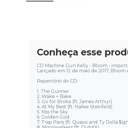
Conheça esse prod
CD Machine Gun Kelly - Bloom - Importa
Lançado em 12 de maio de 2017, Bloom é
Repertório do CD: 

1. The Gunner 

2. Wake + Bake 

3. Go for Broke (ft. James Arthur) 

4. At My Best (ft. Hailee Steinfeld) 

5. Kiss the Sky 

6. Golden God 

7. Trap Paris (ft. Quavo and Ty Dolla $ign)
8. Moonwalkers (ft. DubXX) 
