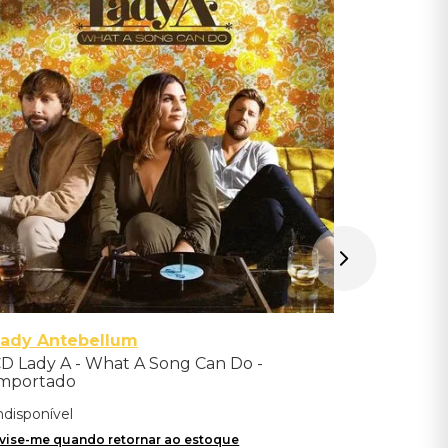
CD Peter
The Word
Indisponíve
Avise-me qu
Lady Antebellum
D Lady A - What A Song Can Do -
mportado
ndisponível
vise-me quando retornar ao estoque