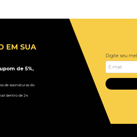
O EM SUA
Digite seu mel
upom de 5%,
s de assinaturas do
ail dentro de 24