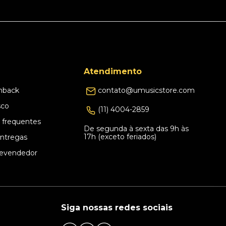
Atendimento
hback
contato@umusicstore.com
sco
(11) 4004-2859
 frequentes
De segunda à sexta das 9h às
17h (exceto feriados)
Entregas
evendedor
Siga nossas redes sociais