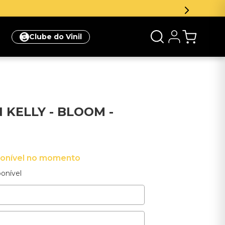
Clube do Vinil
 KELLY - BLOOM -
ponível no momento
onível