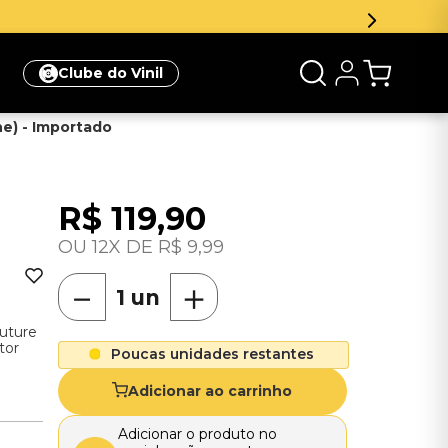
Inscreva-se na newsletter e ganhe 5
Clube do Vinil
ne) - Importado
R$
119
,
90
12
R$
9
,
99
－
＋
uture
tor
Poucas unidades restantes
Adicionar ao carrinho
Adicionar o produto no