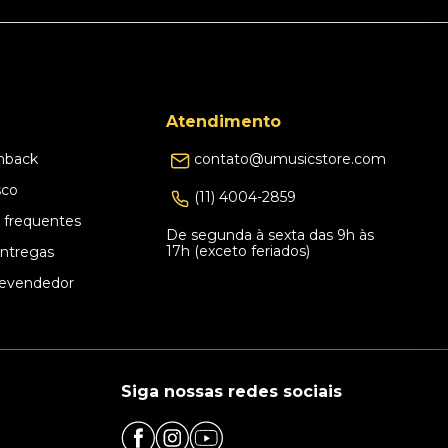
Atendimento
hback
contato@umusicstore.com
sco
(11) 4004-2859
 frequentes
De segunda à sexta das 9h às
17h (exceto feriados)
Entregas
evendedor
Siga nossas redes sociais