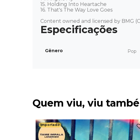
15. Holding Into Heartache 

16. That's The Way Love Goes 

Content owned and licensed by BMG (C
Gênero
Pop
Quem viu, viu tamb
Importado
d -