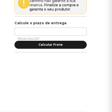
carrinho não garante a sua
reserva.
Finalize a compra e
garanta o seu produto!
Não sei meu CEP