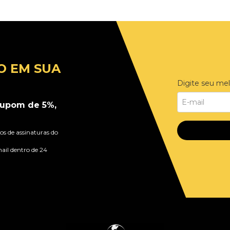
O EM SUA
Digite seu mel
upom de 5%,
s de assinaturas do
ail dentro de 24