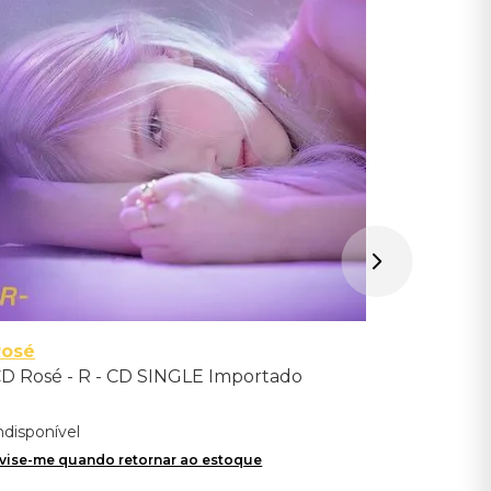
deluxe) -
Indisponíve
Avise-me qu
Rosé
D Rosé - R - CD SINGLE Importado
ndisponível
vise-me quando retornar ao estoque