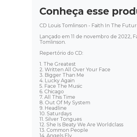
Conheça esse prod
CD Louis Tomlinson - Faith In The Futur
Lançado em 11 de novembro de 2022, Fai
Tomlinson.  

Repertório do CD: 

1. The Greatest 

2. Written All Over Your Face 

3. Bigger Than Me 

4. Lucky Again 

5. Face The Music 

6. Chicago 

7. All This Time 

8. Out Of My System 

9. Headline 

10. Saturdays 

11. Silver Tongues 

12. She Is Beaty We Are Worldclass 

13. Common People 

14. Angels Fly 
