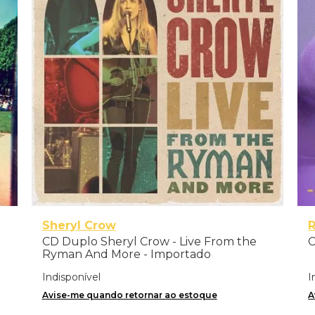
Sheryl Crow
CD Duplo Sheryl Crow - Live From the
C
Ryman And More - Importado
Indisponível
I
Avise-me quando retornar ao estoque
A