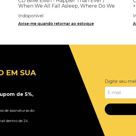
CD Billie Eilish - Happier Than Ever /
C
When We All Fall Asleep, Where Do We
+
Go (2CDs) - Importado
Indisponível
I
Avise-me quando retornar ao estoque
A
O EM SUA
Digite seu mel
upom de 5%,
s de assinaturas do
ail dentro de 24