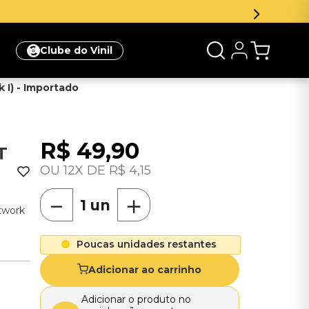
Clube do Vinil
 I) - Importado
R$
49
,
90
T
12
R$
4
,
15
－
＋
rtwork
Poucas unidades restantes
Adicionar ao carrinho
Adicionar o produto no