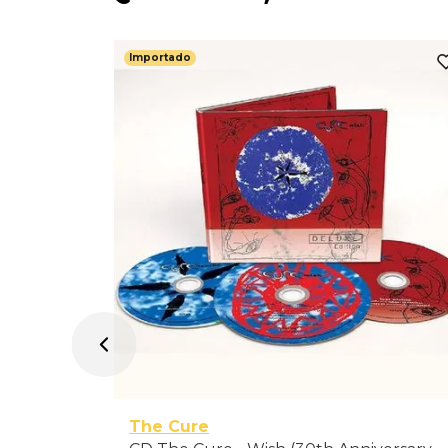
Importado
et - Getz
The Cure