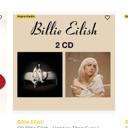
Importado
I
Billie Eilish
B