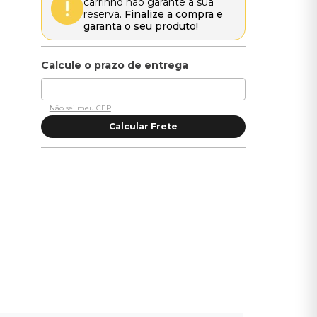
carrinho não garante a sua
reserva.
Finalize a compra e
garanta o seu produto!
Não sei meu CEP