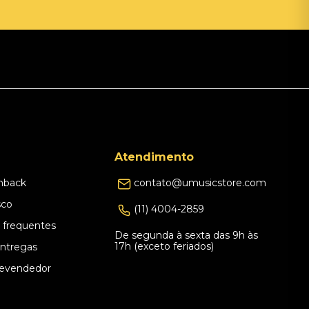
Atendimento
hback
contato@umusicstore.com
sco
(11) 4004-2859
 frequentes
De segunda à sexta das 9h às
17h (exceto feriados)
Entregas
evendedor