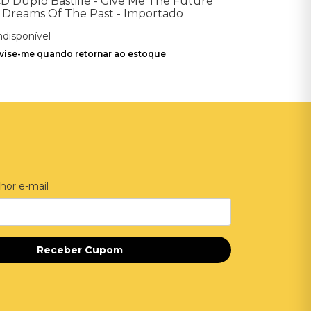
D Duplo Bastille - Give Me The Future
 Dreams Of The Past - Importado
ndisponível
vise-me quando retornar ao estoque
hor e-mail
Receber Cupom