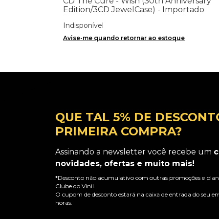
CD The Cure - Wish (30th Anniversary
Edition/3CD JewelCase) - Importado
Indisponível
Avise-me quando retornar ao estoque
QUE TAL 5% DE DESCONT
PRIMEIRA COMPRA?
Assinando a newsletter você recebe um
c
novidades, ofertas e muito mais!
*Desconto não acumulativo com outras promoções e plano
Clube do Vinil.
O cupom de desconto estará na caixa de entrada do seu em
horas.