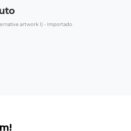
uto
ernative artwork I) - Importado 

ém!