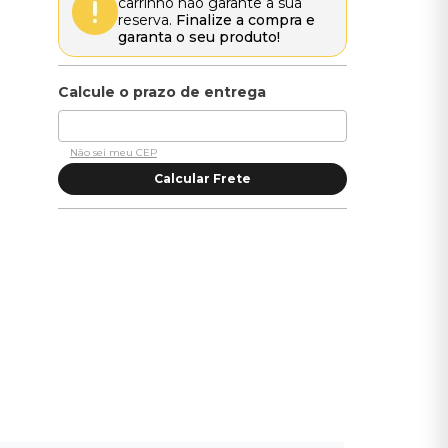
carrinho não garante a sua
reserva.
Finalize a compra e
garanta o seu produto!
Não sei meu CEP