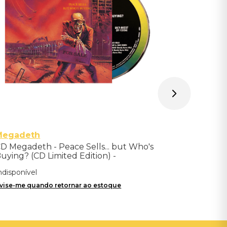
Avise-me qu
Megadeth
D Megadeth - Peace Sells... but Who's
uying? (CD Limited Edition) -
mportado
ndisponível
vise-me quando retornar ao estoque