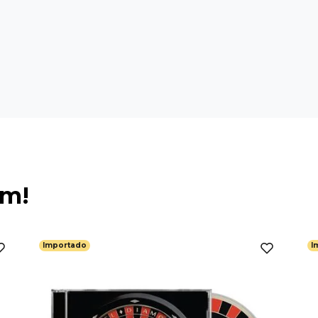
ém!
Importado
I