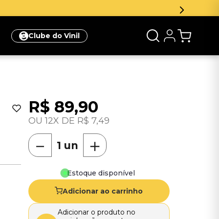
Clube do Vinil
R$
89
,
90
12
R$
7
,
49
－
＋
Estoque disponível
Adicionar ao carrinho
Adicionar o produto no