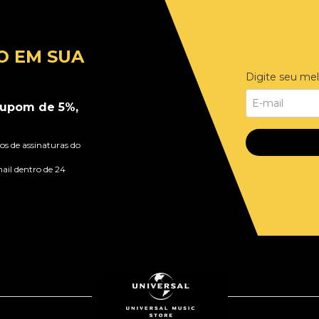
O EM SUA
Digite seu mel
upom de 5%,
s de assinaturas do
ail dentro de 24