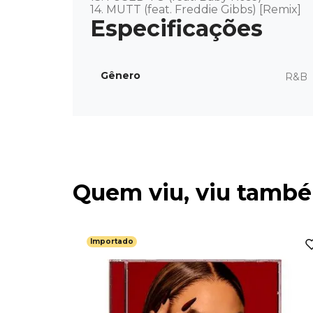
14. MUTT (feat. Freddie Gibbs) [Remix]
Gênero
R&B
Quem viu, viu tamb
Importado
 J.S.Bach
ortado