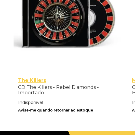
The Killers
CD The Killers - Rebel Diamonds -
C
Importado
B
I
Indisponível
I
Avise-me quando retornar ao estoque
A