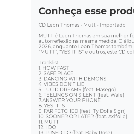
Conheça esse prod
CD Leon Thomas - Mutt - Importado 

MUTT é Leon Thomas em sua melhor form
autorreflexão na mesma medida. O ál
2026, enquanto Leon Thomas também rec
“MUTT”, “YES IT IS” e outros, este CD 
Tracklist: 

1. HOW FAST 

2. SAFE PLACE 

3. DANCING WITH DEMONS 

4. VIBES DON'T LIE 

5. LUCID DREAMS (feat. Masego) 

6. FEELINGS ON SILENT (feat. Wale) 

7.ANSWER YOUR PHONE 

8. YES IT IS 

9. FAR FETCHED (feat. Ty Dolla $ign) 

10. SOONER OR LATER (feat. Axlfolie) 

11. MUTT 

12. I DO 

13. I USED TO (feat. Baby Rose) 
