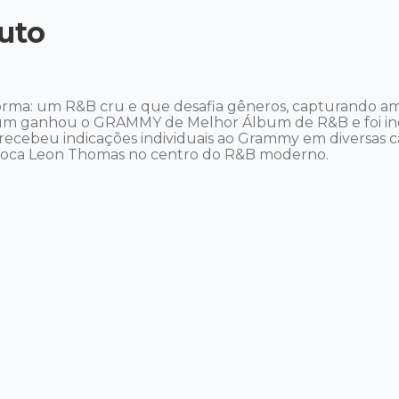
uto
a: um R&B cru e que desafia gêneros, capturando amor
bum ganhou o GRAMMY de Melhor Álbum de R&B e foi i
ebeu indicações individuais ao Grammy em diversas cat
coloca Leon Thomas no centro do R&B moderno. 
