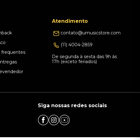
Atendimento
hback
contato@umusicstore.com
sco
(11) 4004-2859
 frequentes
De segunda à sexta das 9h às
17h (exceto feriados)
Entregas
evendedor
Siga nossas redes sociais