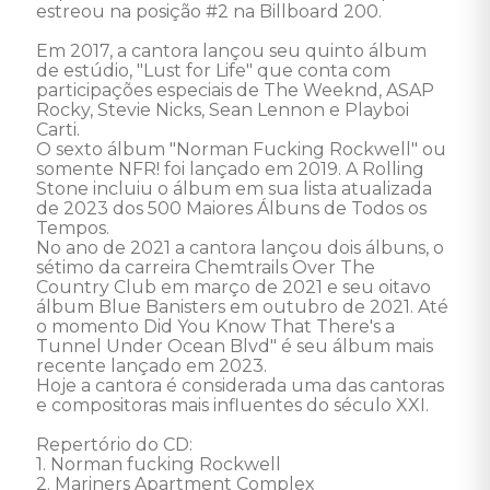
estreou na posição #2 na Billboard 200. 

Em 2017, a cantora lançou seu quinto álbum 
de estúdio, "Lust for Life" que conta com 
participações especiais de The Weeknd, ASAP 
Rocky, Stevie Nicks, Sean Lennon e Playboi 
Carti. 

O sexto álbum "Norman Fucking Rockwell" ou 
somente NFR! foi lançado em 2019. A Rolling 
Stone incluiu o álbum em sua lista atualizada 
de 2023 dos 500 Maiores Álbuns de Todos os 
Tempos. 

No ano de 2021 a cantora lançou dois álbuns, o 
sétimo da carreira Chemtrails Over The 
Country Club em março de 2021 e seu oitavo 
álbum Blue Banisters em outubro de 2021. Até 
o momento Did You Know That There's a 
Tunnel Under Ocean Blvd" é seu álbum mais 
recente lançado em 2023. 

Hoje a cantora é considerada uma das cantoras 
e compositoras mais influentes do século XXI. 

Repertório do CD: 

1. Norman fucking Rockwell 

2. Mariners Apartment Complex 
