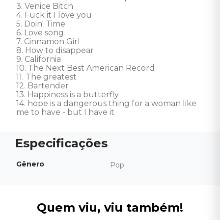
3. Venice Bitch 

4. Fuck it I love you 

5. Doin' Time 

6. Love song 

7. Cinnamon Girl 

8. How to disappear 

9. California 

10. The Next Best American Record 

11. The greatest 

12. Bartender 

13. Happiness is a butterfly 

14. hope is a dangerous thing for a woman like 
me to have - but I have it
Gênero
Pop
Quem viu, viu também!