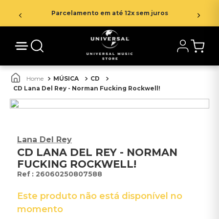
Parcelamento em até 12x sem juros
MÚSICA
CD
CD Lana Del Rey - Norman Fucking Rockwell!
Lana Del Rey
CD LANA DEL REY - NORMAN
FUCKING ROCKWELL!
:
26060250807588
Este produto não está disponível no
momento