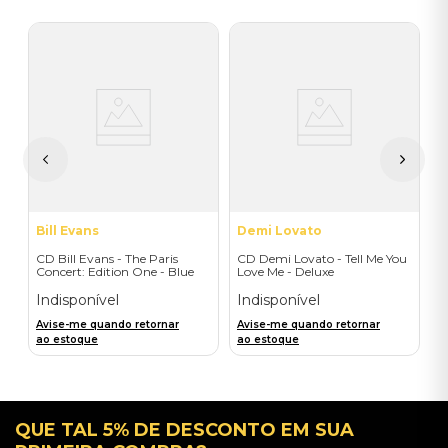
M
C
S
V
I
A
a
Bill Evans
Demi Lovato
CD Bill Evans - The Paris
CD Demi Lovato - Tell Me You
Concert: Edition One - Blue
Love Me - Deluxe
Note
Indisponível
Indisponível
Avise-me quando retornar
Avise-me quando retornar
ao estoque
ao estoque
QUE TAL 5% DE DESCONTO EM SUA