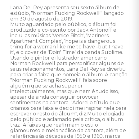
Lana Del Rey apresenta seu sexto álbum de 
estúdio, "Norman Fucking Rockwell!" lançado 
em 30 de agosto de 2019. 

Muito aguardado pelo público, o álbum foi 
produzido e co-escrito por Jack Antonoff e 
inclui as músicas 'Venice Bitch', 'Mariners 
Apartment Complex', 'hope is a dangerous 
thing for a woman like me to have -but I have 
it', e o cover de 'Doin' Time' da banda Sublime. 
Usando o pintor e ilustrador americano 
Norman Rockwell para personificar alguns de 
seus relacionamentos, Lana Del Rey se divertiu 
para criar a faixa que nomeia o álbum. A canção 
"Norman Fucking Rockwell!" fala sobre 
alguém que se acha superior 
intelectualmente, mas que nem é tudo isso, 
apesar de ainda conseguir provocar 
sentimentos na cantora. "Adorei o título que 
criamos para faixa e decidi me inspirar nela para 
escrever o resto do álbum", diz.Muito elogiado 
pelo público e aclamado pela crítica, o álbum 
traz 14 faixas que reafirmam o estilo 
glamouroso e melancólico da cantora, além de 
referências às décadas de 1950 e 1960, marca 