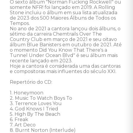
O sexto álbum "Norman Fucking Rockwell" ou 
somente NFR! foi lançado em 2019. A Rolling 
Stone incluiu o álbum em sua lista atualizada 
de 2023 dos 500 Maiores Álbuns de Todos os 
Tempos. 

No ano de 2021 a cantora lançou dois álbuns, o 
sétimo da carreira Chemtrails Over The 
Country Club em março de 2021 e seu oitavo 
álbum Blue Banisters em outubro de 2021. Até 
o momento Did You Know That There's a 
Tunnel Under Ocean Blvd" é seu álbum mais 
recente lançado em 2023. 

Hoje a cantora é considerada uma das cantoras 
e compositoras mais influentes do século XXI. 

Repertório do CD: 

1. Honeymoon 

2. Music To Watch Boys To 

3. Terrence Loves You 

4. God Knows I Tried 

5. High By The Beach 

6. Freak 

7. Art Deco 

8. Burnt Norton (Interlude) 
