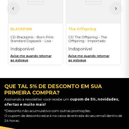
A
a
BLACKPINK
The Offspring
CD Blackpink - Born Pink
CD The Offspring - The
Standard Digipack - Lisa -
Offspring - Importado
Importado
Indisponível
Indisponível
Avise-me quando retornar
Avise-me quando retornar
ao estoque
ao estoque
QUE TAL 5% DE DESCONTO EM SUA
PRIMEIRA COMPRA?
Assinando a newsletter você recebe um
cupom de 5%, novidades,
ofertas e muito mais!
*Desconto não acumulativo com outras promoções.
O cupom de desconto estará na caixa de entrada do seu email dentro de
24 horas.