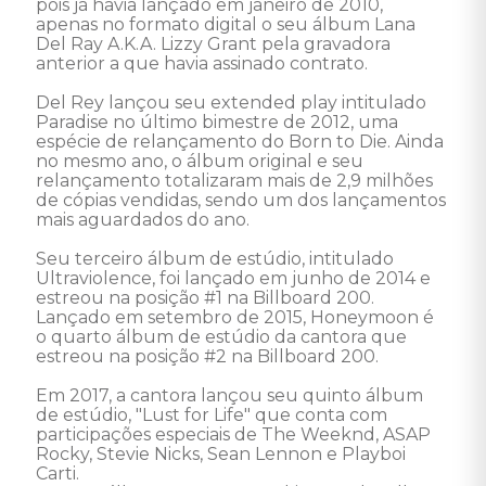
pois já havia lançado em janeiro de 2010, 
apenas no formato digital o seu álbum Lana 
Del Ray A.K.A. Lizzy Grant pela gravadora 
anterior a que havia assinado contrato. 

Del Rey lançou seu extended play intitulado 
Paradise no último bimestre de 2012, uma 
espécie de relançamento do Born to Die. Ainda 
no mesmo ano, o álbum original e seu 
relançamento totalizaram mais de 2,9 milhões 
de cópias vendidas, sendo um dos lançamentos 
mais aguardados do ano. 

Seu terceiro álbum de estúdio, intitulado 
Ultraviolence, foi lançado em junho de 2014 e 
estreou na posição #1 na Billboard 200. 
Lançado em setembro de 2015, Honeymoon é 
o quarto álbum de estúdio da cantora que 
estreou na posição #2 na Billboard 200. 

Em 2017, a cantora lançou seu quinto álbum 
de estúdio, "Lust for Life" que conta com 
participações especiais de The Weeknd, ASAP 
Rocky, Stevie Nicks, Sean Lennon e Playboi 
Carti. 
