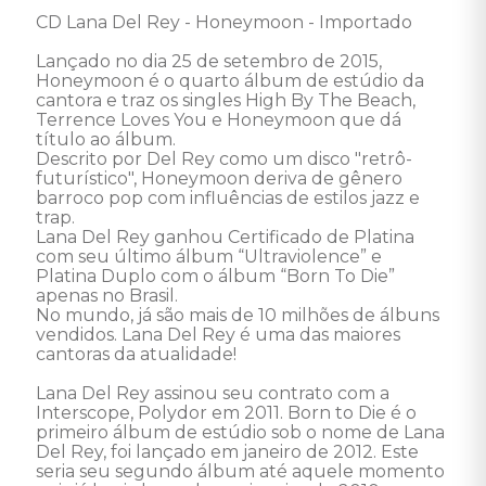
CD Lana Del Rey - Honeymoon - Importado 

Lançado no dia 25 de setembro de 2015, 
Honeymoon é o quarto álbum de estúdio da 
cantora e traz os singles High By The Beach, 
Terrence Loves You e Honeymoon que dá 
título ao álbum. 

Descrito por Del Rey como um disco "retrô-
futurístico", Honeymoon deriva de gênero 
barroco pop com influências de estilos jazz e 
trap. 

Lana Del Rey ganhou Certificado de Platina 
com seu último álbum “Ultraviolence” e 
Platina Duplo com o álbum “Born To Die” 
apenas no Brasil. 

No mundo, já são mais de 10 milhões de álbuns 
vendidos. Lana Del Rey é uma das maiores 
cantoras da atualidade! 

Lana Del Rey assinou seu contrato com a 
Interscope, Polydor em 2011. Born to Die é o 
primeiro álbum de estúdio sob o nome de Lana 
Del Rey, foi lançado em janeiro de 2012. Este 
seria seu segundo álbum até aquele momento 