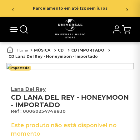
Parcelamento em até 12x sem juros
MÚSICA
CD
CD IMPORTADO
CD Lana Del Rey - Honeymoon - Importado
Importado
Lana Del Rey
CD LANA DEL REY - HONEYMOON
- IMPORTADO
:
00060254748830
Este produto não está disponível no
momento