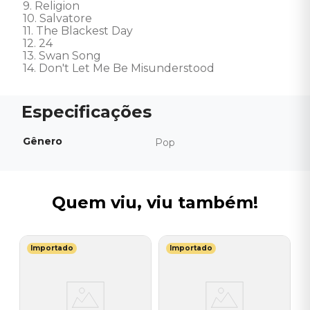
9. Religion 

10. Salvatore 

11. The Blackest Day 

12. 24 

13. Swan Song 

14. Don't Let Me Be Misunderstood
Gênero
Pop
Quem viu, viu também!
Importado
Importado
L
n
C
C
o
I