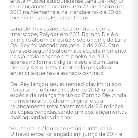
artista musical estadunidense Lana Del Rey. O 
seu lançamento ocorreu em 27 de janeiro de 
2012 na Alemanha e na Irlanda e no dia 30 do 
mesmo mês nos Estados Unidos. 

Lana Del Rey assinou seu contrato com a 
Interscope, Polydor em 2011. Born to Die é o 
primeiro álbum de estúdio sob o nome de Lana 
Del Rey, foi lançado em janeiro de 2012. Este 
seria seu segundo álbum até aquele momento 
pois já havia lançado em janeiro de 2010, 
apenas no formato digital o seu álbum Lana 
Del Ray A.K.A. Lizzy Grant pela gravadora 
anterior a que havia assinado contrato. 

Del Rey lançou seu extended play intitulado 
Paradise no último bimestre de 2012, uma 
espécie de relançamento do Born to Die. Ainda 
no mesmo ano, o álbum original e seu 
relançamento totalizaram mais de 2,9 milhões 
de cópias vendidas, sendo um dos lançamentos 
mais aguardados do ano. 

Seu terceiro álbum de estúdio, intitulado 
Ultraviolence, foi lançado em junho de 2014 e 