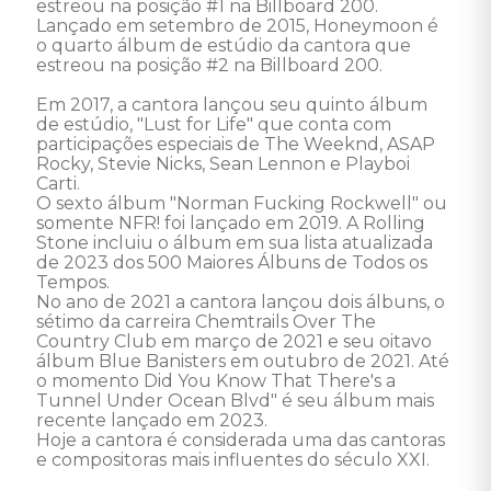
estreou na posição #1 na Billboard 200. 
Lançado em setembro de 2015, Honeymoon é 
o quarto álbum de estúdio da cantora que 
estreou na posição #2 na Billboard 200. 

Em 2017, a cantora lançou seu quinto álbum 
de estúdio, "Lust for Life" que conta com 
participações especiais de The Weeknd, ASAP 
Rocky, Stevie Nicks, Sean Lennon e Playboi 
Carti. 

O sexto álbum "Norman Fucking Rockwell" ou 
somente NFR! foi lançado em 2019. A Rolling 
Stone incluiu o álbum em sua lista atualizada 
de 2023 dos 500 Maiores Álbuns de Todos os 
Tempos. 

No ano de 2021 a cantora lançou dois álbuns, o 
sétimo da carreira Chemtrails Over The 
Country Club em março de 2021 e seu oitavo 
álbum Blue Banisters em outubro de 2021. Até 
o momento Did You Know That There's a 
Tunnel Under Ocean Blvd" é seu álbum mais 
recente lançado em 2023. 

Hoje a cantora é considerada uma das cantoras 
e compositoras mais influentes do século XXI. 
