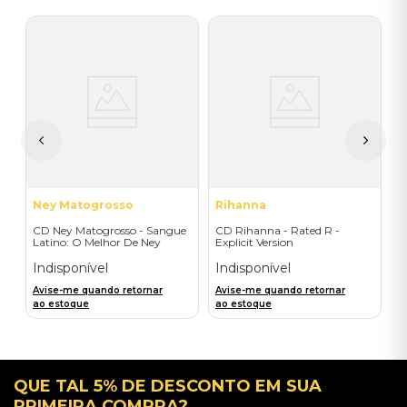
M
C
l
R
I
A
a
Ney Matogrosso
Rihanna
CD Ney Matogrosso - Sangue
CD Rihanna - Rated R -
Latino: O Melhor De Ney
Explicit Version
Matogrosso
Indisponível
Indisponível
Avise-me quando retornar
Avise-me quando retornar
ao estoque
ao estoque
QUE TAL 5% DE DESCONTO EM SUA
PRIMEIRA COMPRA?