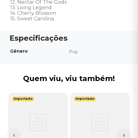
12. Nectar Of The Gods 

13. Living Legend 

14. Cherry Blossom 

15. Sweet Carolina
Gênero
Pop
Quem viu, viu também!
Importado
Importado
M
C
t
E
I
A
a