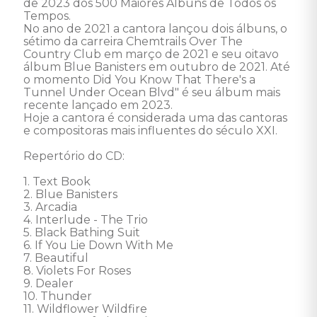
de 2023 dos 500 Maiores Álbuns de Todos os 
Tempos. 

No ano de 2021 a cantora lançou dois álbuns, o 
sétimo da carreira Chemtrails Over The 
Country Club em março de 2021 e seu oitavo 
álbum Blue Banisters em outubro de 2021. Até 
o momento Did You Know That There's a 
Tunnel Under Ocean Blvd" é seu álbum mais 
recente lançado em 2023. 

Hoje a cantora é considerada uma das cantoras 
e compositoras mais influentes do século XXI. 

Repertório do CD: 

1. Text Book 

2. Blue Banisters 

3. Arcadia 

4. Interlude - The Trio 

5. Black Bathing Suit 

6. If You Lie Down With Me 

7. Beautiful 

8. Violets For Roses 

9. Dealer 

10. Thunder 

11. Wildflower Wildfire 
