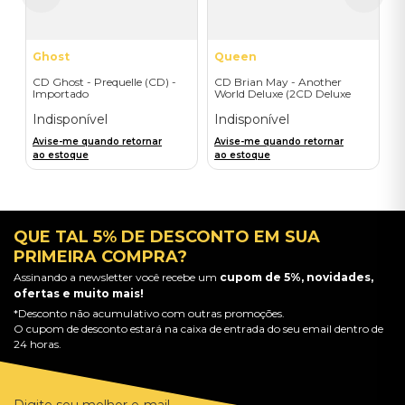
Ghost
Queen
CD Ghost - Prequelle (CD) -
CD Brian May - Another
Importado
World Deluxe (2CD Deluxe
Edition) - Importado
Indisponível
Indisponível
Avise-me quando retornar
Avise-me quando retornar
ao estoque
ao estoque
QUE TAL 5% DE DESCONTO EM SUA
PRIMEIRA COMPRA?
Assinando a newsletter você recebe um
cupom de 5%, novidades,
ofertas e muito mais!
*Desconto não acumulativo com outras promoções.
O cupom de desconto estará na caixa de entrada do seu email dentro de
24 horas.