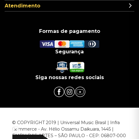
Atendimento
Formas de pagamento
Segurança
Siga nossas redes sociais
© COPYRIGHT 2019 | Universal Music Brasil | Infra
Commerce - Av. Hélio Ossamu Daikuara, 1445 |
EMBU DAS ARTES – SÃO PAULO - CEP: 06807-000