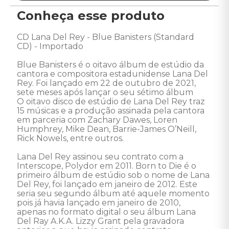
Conheça esse produto
CD Lana Del Rey - Blue Banisters (Standard 
CD) - Importado 

Blue Banisters é o oitavo álbum de estúdio da 
cantora e compositora estadunidense Lana Del 
Rey. Foi lançado em 22 de outubro de 2021, 
sete meses após lançar o seu sétimo álbum 

O oitavo disco de estúdio de Lana Del Rey traz 
15 músicas e a produção assinada pela cantora 
em parceria com Zachary Dawes, Loren 
Humphrey, Mike Dean, Barrie-James O’Neill, 
Rick Nowels, entre outros. 

Lana Del Rey assinou seu contrato com a 
Interscope, Polydor em 2011. Born to Die é o 
primeiro álbum de estúdio sob o nome de Lana 
Del Rey, foi lançado em janeiro de 2012. Este 
seria seu segundo álbum até aquele momento 
pois já havia lançado em janeiro de 2010, 
apenas no formato digital o seu álbum Lana 
Del Ray A.K.A. Lizzy Grant pela gravadora 