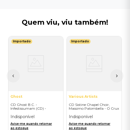
Quem viu, viu também!
Importado
Importado
V
C
C
P
I
A
a
Ghost
Various Artists
CD Ghost B.C. -
CD Sistine Chapel Choir,
Infestissumam (CD) -
Massimo Palombella - O Crux
Importado
Benedicta. Lent and -
Importado
Indisponível
Indisponível
Avise-me quando retornar
Avise-me quando retornar
ao estoque
ao estoque