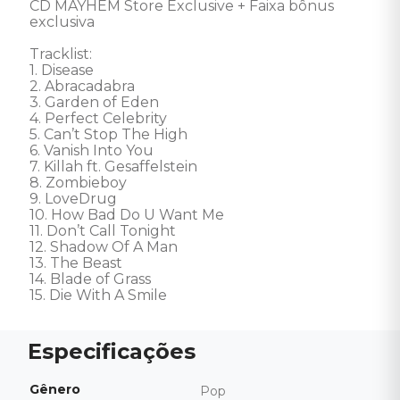
CD MAYHEM Store Exclusive + Faixa bônus 
exclusiva

Tracklist:

1. Disease 

2. Abracadabra 

3. Garden of Eden 

4. Perfect Celebrity 

5. Can’t Stop The High 

6. Vanish Into You 

7. Killah ft. Gesaffelstein 

8. Zombieboy 

9. LoveDrug 

10. How Bad Do U Want Me 

11. Don’t Call Tonight 

12. Shadow Of A Man 

13. The Beast 

14. Blade of Grass 

15. Die With A Smile
Gênero
Pop