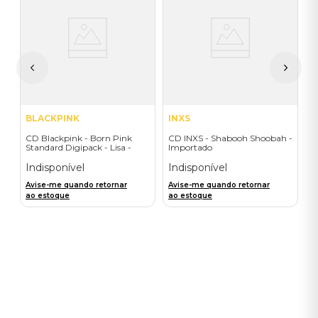
C
(
H
I
A
a
BLACKPINK
INXS
CD Blackpink - Born Pink
CD INXS - Shabooh Shoobah -
Standard Digipack - Lisa -
Importado
Importado
Indisponível
Indisponível
Avise-me quando retornar
Avise-me quando retornar
ao estoque
ao estoque