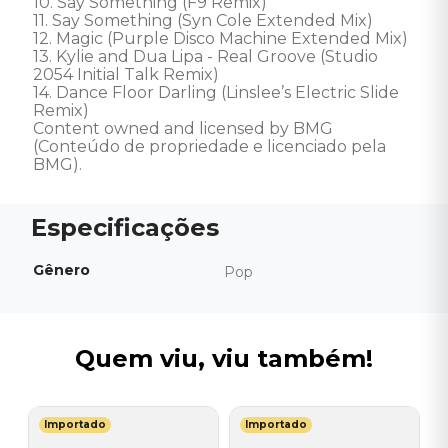
10. Say Something (F9 Remix) 

11. Say Something (Syn Cole Extended Mix) 

12. Magic (Purple Disco Machine Extended Mix) 

13. Kylie and Dua Lipa - Real Groove (Studio 
2054 Initial Talk Remix) 

14. Dance Floor Darling (Linslee’s Electric Slide 
Remix) 

Content owned and licensed by BMG 
(Conteúdo de propriedade e licenciado pela 
BMG).
Gênero
Pop
Quem viu, viu também!
Importado
Importado
Y