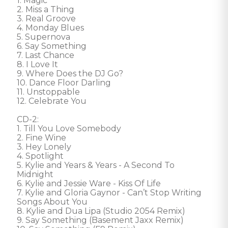
1. Magic 

2. Miss a Thing 

3. Real Groove 

4. Monday Blues 

5. Supernova 

6. Say Something 

7. Last Chance 

8. I Love It 

9. Where Does the DJ Go? 

10. Dance Floor Darling 

11. Unstoppable 

12. Celebrate You 

CD-2: 

1. Till You Love Somebody 

2. Fine Wine 

3. Hey Lonely 

4. Spotlight 

5. Kylie and Years & Years - A Second To 
Midnight 

6. Kylie and Jessie Ware - Kiss Of Life 

7. Kylie and Gloria Gaynor - Can’t Stop Writing 
Songs About You 

8. Kylie and Dua Lipa (Studio 2054 Remix) 

9. Say Something (Basement Jaxx Remix) 
