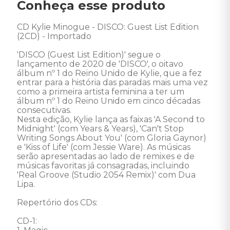
Conheça esse produto
CD Kylie Minogue - DISCO: Guest List Edition 
(2CD) - Importado 

'DISCO (Guest List Edition)' segue o 
lançamento de 2020 de 'DISCO', o oitavo 
álbum nº 1 do Reino Unido de Kylie, que a fez 
entrar para a história das paradas mais uma vez 
como a primeira artista feminina a ter um 
álbum nº 1 do Reino Unido em cinco décadas 
consecutivas. 

Nesta edição, Kylie lança as faixas 'A Second to 
Midnight' (com Years & Years), 'Can't Stop 
Writing Songs About You' (com Gloria Gaynor) 
e 'Kiss of Life' (com Jessie Ware). As músicas 
serão apresentadas ao lado de remixes e de 
músicas favoritas já consagradas, incluindo 
'Real Groove (Studio 2054 Remix)' com Dua 
Lipa. 

Repertório dos CDs: 

CD-1: 
