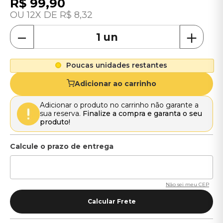
R$
99
,
90
12
R$
8
,
32
－
＋
Poucas unidades restantes
Adicionar ao carrinho
Adicionar o produto no carrinho não garante a
sua reserva.
Finalize a compra e garanta o seu
produto!
Não sei meu CEP