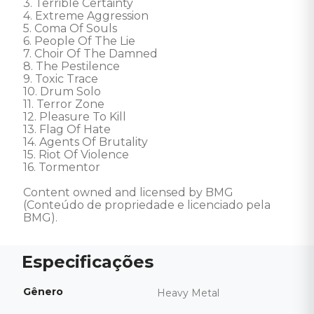
3. Terrible Certainty 

4. Extreme Aggression 

5. Coma Of Souls 

6. People Of The Lie 

7. Choir Of The Damned 

8. The Pestilence 

9. Toxic Trace 

10. Drum Solo 

11. Terror Zone 

12. Pleasure To Kill 

13. Flag Of Hate 

14. Agents Of Brutality 

15. Riot Of Violence 

16. Tormentor 

Content owned and licensed by BMG 
(Conteúdo de propriedade e licenciado pela 
BMG).
Gênero
Heavy Metal