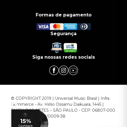
Formas de pagamento
Segurança
Siga nossas redes sociais
© COPYRIGHT 2019 | Universal Music Brasil | Infra
Commerce - Av. Hélio Ossamu Daikuara, 1445 |
EMBU DAS ARTES – SÃO PAULO - CEP: 06807-000
CNPJ: 00.952.789/0009-38