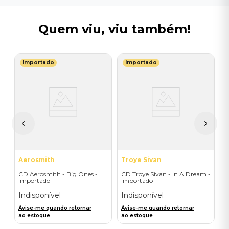
Quem viu, viu também!
Importado
Importado
R
C
S
I
A
a
Aerosmith
Troye Sivan
CD Aerosmith - Big Ones -
CD Troye Sivan - In A Dream -
Importado
Importado
Indisponível
Indisponível
Avise-me quando retornar
Avise-me quando retornar
ao estoque
ao estoque