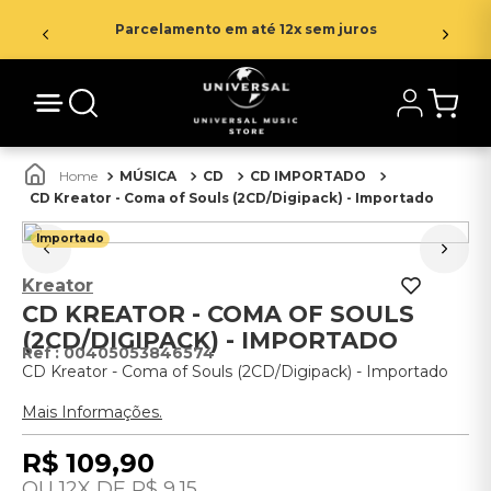
Parcelamento em até 12x sem juros
MÚSICA
CD
CD IMPORTADO
CD Kreator - Coma of Souls (2CD/Digipack) - Importado
Importado
Kreator
CD KREATOR - COMA OF SOULS
(2CD/DIGIPACK) - IMPORTADO
:
00405053846574
CD Kreator - Coma of Souls (2CD/Digipack) - Importado
Mais Informações.
R$
109
,
90
12
R$
9
,
15