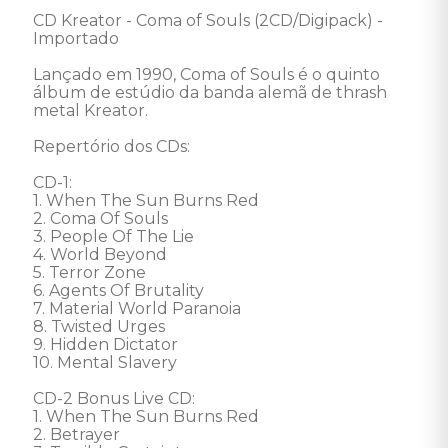
CD Kreator - Coma of Souls (2CD/Digipack) - 
Importado 

Lançado em 1990, Coma of Souls é o quinto 
álbum de estúdio da banda alemã de thrash 
metal Kreator. 

Repertório dos CDs: 

CD-1: 

1. When The Sun Burns Red 

2. Coma Of Souls 

3. People Of The Lie 

4. World Beyond 

5. Terror Zone 

6. Agents Of Brutality 

7. Material World Paranoia 

8. Twisted Urges 

9. Hidden Dictator 

10. Mental Slavery 

CD-2 Bonus Live CD: 

1. When The Sun Burns Red 

2. Betrayer 
