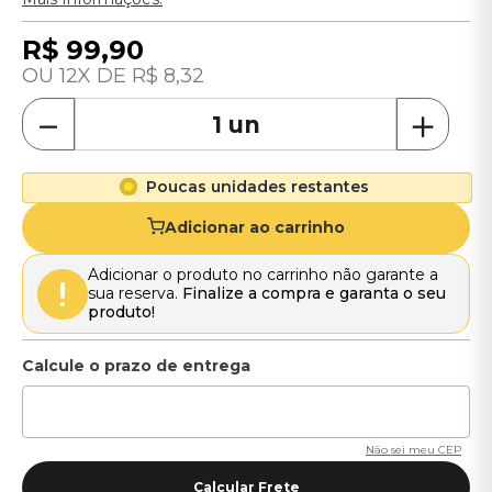
R$
99
,
90
12
R$
8
,
32
－
＋
Poucas unidades restantes
Adicionar ao carrinho
Adicionar o produto no carrinho não garante a
sua reserva.
Finalize a compra e garanta o seu
produto!
Não sei meu CEP