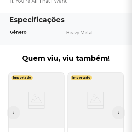
11. You're All That I Want
Gênero
Heavy Metal
Quem viu, viu também!
Importado
Importado
A
C
L
I
A
a