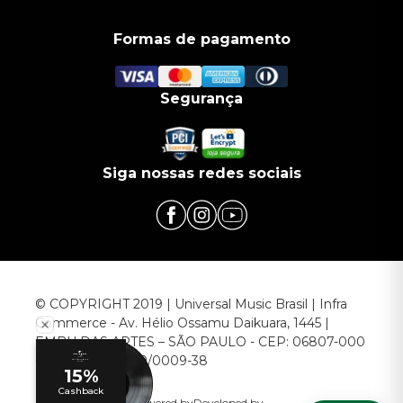
Formas de pagamento
Segurança
Siga nossas redes sociais
© COPYRIGHT 2019 | Universal Music Brasil | Infra
Commerce - Av. Hélio Ossamu Daikuara, 1445 |
EMBU DAS ARTES – SÃO PAULO - CEP: 06807-000
CNPJ: 00.952.789/0009-38
Powered by
Developed by