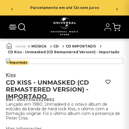
Parcelamento em até 12x sem juros
MÚSICA
CD
CD IMPORTADO
CD Kiss - Unmasked (CD Remastered Version) - Importado
Importado
Kiss
CD KISS - UNMASKED (CD
REMASTERED VERSION) -
IMPORTADO
:
00073145323892
Lançado em 1980, Unmasked é o oitavo álbum de
estúdio da banda de hard rock Kiss, o último com a
formação original. Foi o último álbum com a presença de
Peter Criss.
Mais Informações.