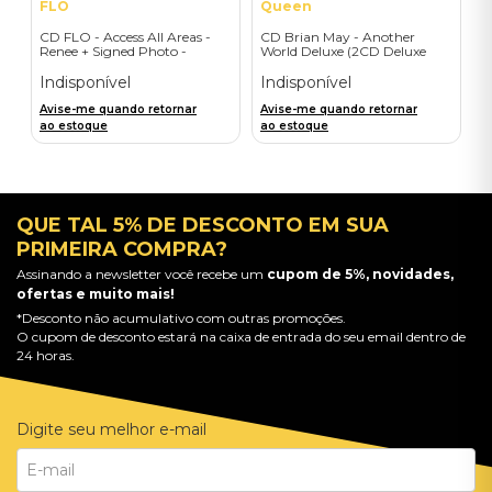
FLO
Queen
CD FLO - Access All Areas -
CD Brian May - Another
Renee + Signed Photo -
World Deluxe (2CD Deluxe
Importado
Edition) - Importado
Indisponível
Indisponível
Avise-me quando retornar
Avise-me quando retornar
ao estoque
ao estoque
QUE TAL 5% DE DESCONTO EM SUA
PRIMEIRA COMPRA?
Assinando a newsletter você recebe um
cupom de 5%, novidades,
ofertas e muito mais!
*Desconto não acumulativo com outras promoções.
O cupom de desconto estará na caixa de entrada do seu email dentro de
24 horas.
Digite seu melhor e-mail