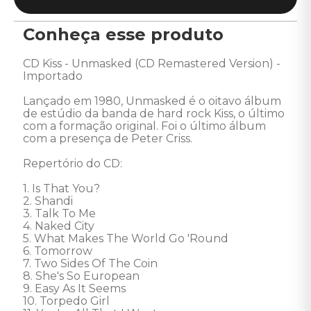
Conheça esse produto
CD Kiss - Unmasked (CD Remastered Version) - 
Importado 

Lançado em 1980, Unmasked é o oitavo álbum 
de estúdio da banda de hard rock Kiss, o último 
com a formação original. Foi o último álbum 
com a presença de Peter Criss. 

Repertório do CD: 

1. Is That You? 

2. Shandi 

3. Talk To Me 

4. Naked City 

5. What Makes The World Go 'Round 

6. Tomorrow 

7. Two Sides Of The Coin 

8. She's So European 

9. Easy As It Seems 

10. Torpedo Girl 
