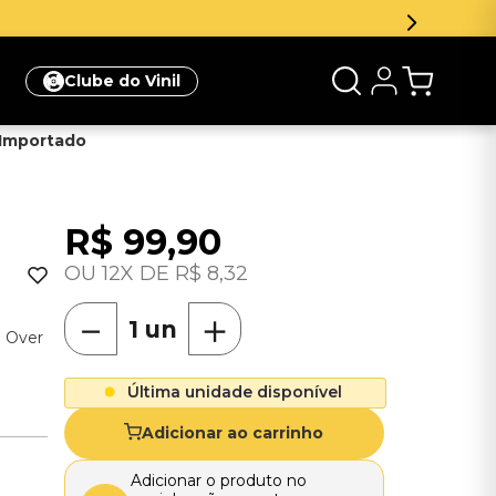
Clube do Vinil
 Importado
R$
99
,
90
12
R$
8
,
32
－
＋
l Over
Última unidade disponível
Adicionar ao carrinho
Adicionar o produto no