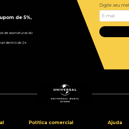
Digite seu mel
upom de 5%,
s de assinaturas do
ail dentro de 24
al
Política comercial
Ajuda