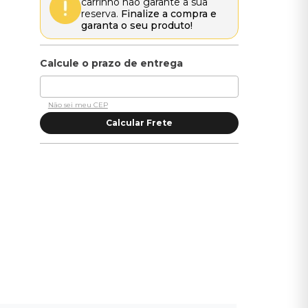
carrinho não garante a sua
reserva.
Finalize a compra e
garanta o seu produto!
Não sei meu CEP