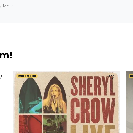
y Metal
ém!
Importado
I