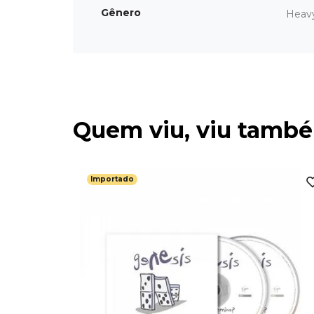
Gênero
Heav
Quem viu, viu tamb
Importado
 Importado