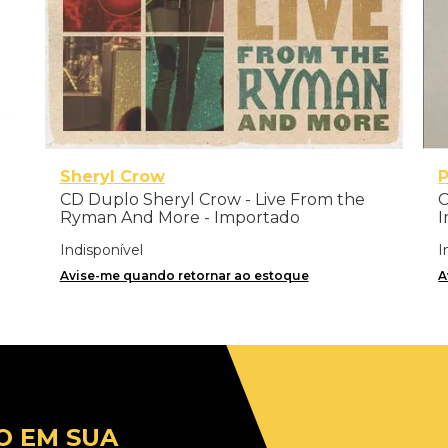
Sheryl Crow
P
CD Duplo Sheryl Crow - Live From the
C
Ryman And More - Importado
I
Indisponível
I
Avise-me quando retornar ao estoque
A
O EM SUA