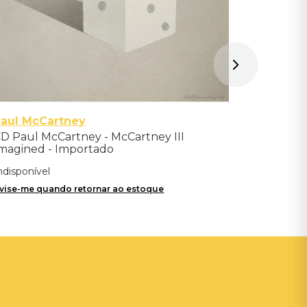
aul McCartney
D Paul McCartney - McCartney III
magined - Importado
ndisponível
vise-me quando retornar ao estoque