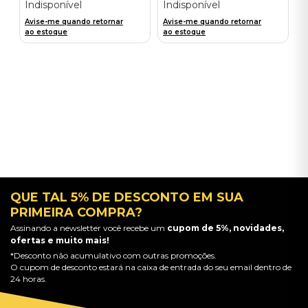
Indisponível
Indisponível
Avise-me quando retornar
Avise-me quando retornar
ao estoque
ao estoque
QUE TAL 5% DE DESCONTO EM SUA
PRIMEIRA COMPRA?
Assinando a newsletter você recebe um
cupom de 5%, novidades,
ofertas e muito mais!
*Desconto não acumulativo com outras promoções.
O cupom de desconto estará na caixa de entrada do seu email dentro de
24 horas.