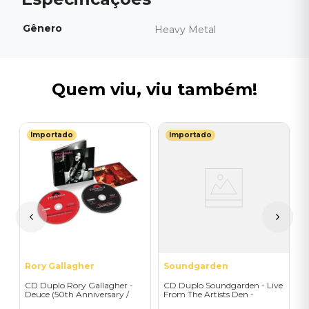
Gênero
Heavy Metal
Quem viu, viu também!
Importado
Importado
P
C
I
I
A
a
Rory Gallagher
Soundgarden
CD Duplo Rory Gallagher -
CD Duplo Soundgarden - Live
Deuce (50th Anniversary /
From The Artists Den -
2CD) - Importado
Importado