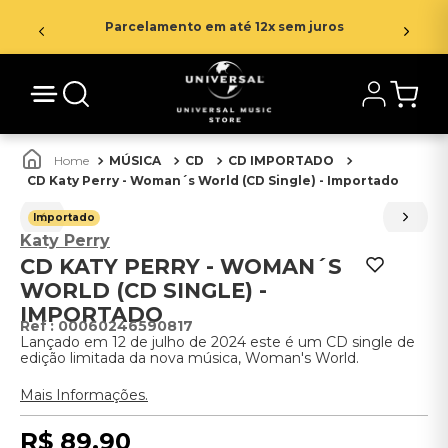
Parcelamento em até 12x sem juros
MÚSICA
CD
CD IMPORTADO
CD Katy Perry - Woman´s World (CD Single) - Importado
Importado
Katy Perry
CD KATY PERRY - WOMAN´S
WORLD (CD SINGLE) -
IMPORTADO
:
00060246590817
Lançado em 12 de julho de 2024 este é um CD single de
edição limitada da nova música, Woman's World.
Mais Informações.
R$
89
,
90