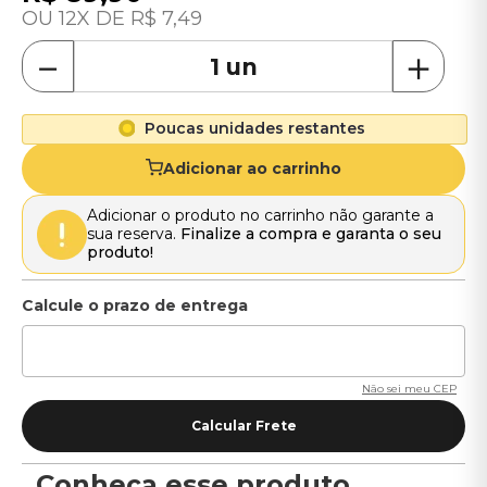
12
R$
7
,
49
－
＋
Poucas unidades restantes
Adicionar ao carrinho
Adicionar o produto no carrinho não garante a
sua reserva.
Finalize a compra e garanta o seu
produto!
Não sei meu CEP
Conheça esse produto