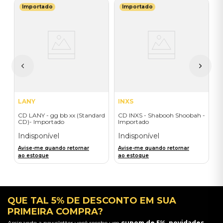
Importado
Importado
I
-
C
L
-
I
A
a
LANY
INXS
CD LANY - gg bb xx (Standard
CD INXS - Shabooh Shoobah -
CD)- Importado
Importado
Indisponível
Indisponível
Avise-me quando retornar
Avise-me quando retornar
ao estoque
ao estoque
QUE TAL 5% DE DESCONTO EM SUA
PRIMEIRA COMPRA?
Assinando a newsletter você recebe um
cupom de 5%, novidades,