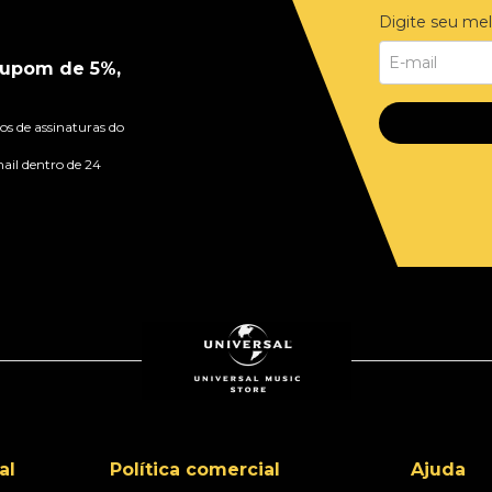
Digite seu mel
upom de 5%,
s de assinaturas do
ail dentro de 24
al
Política comercial
Ajuda