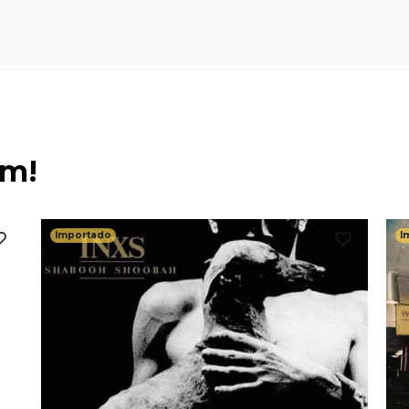
ém!
Importado
I