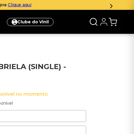
mpra
Clique aqui
Clube do Vinil
RIELA (SINGLE) -
ponível no momento
onível