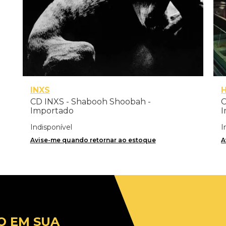
INXS
CD INXS - Shabooh Shoobah -
C
Importado
I
Indisponível
I
Avise-me quando retornar ao estoque
A
O EM SUA