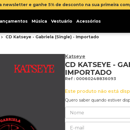
na newsletter e ganhe 5% de desconto na sua primeira co
ançamentos
Música
Vestuário
Acessórios
CD Katseye - Gabriela (Single) - Importado
Katseye
CD KATSEYE - GAB
IMPORTADO
:
00060248836093
Este produto não está dis
Quero saber quando estiver disp