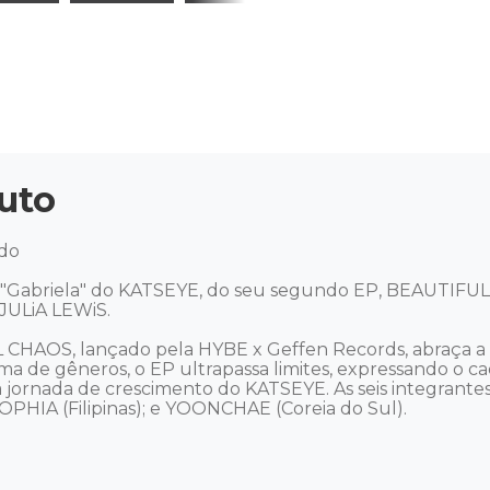
uto
do

so "Gabriela" do KATSEYE, do seu segundo EP, BEAUTIFU
JULiA LEWiS.

HAOS, lançado pela HYBE x Geffen Records, abraça a m
de gêneros, o EP ultrapassa limites, expressando o caos
 a jornada de crescimento do KATSEYE. As seis integran
PHIA (Filipinas); e YOONCHAE (Coreia do Sul).