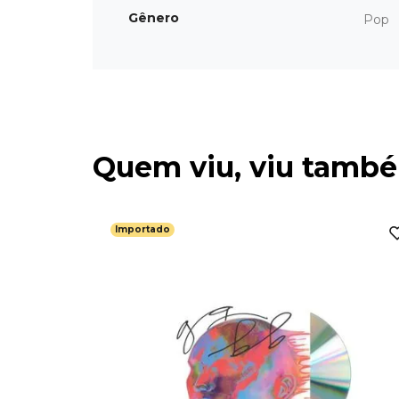
Gênero
Pop
Quem viu, viu tamb
Importado
 Elina