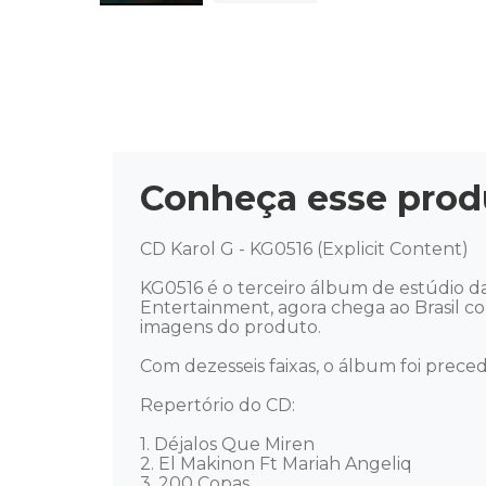
Conheça esse prod
CD Karol G - KG0516 (Explicit Content) 

KG0516 é o terceiro álbum de estúdio d
Entertainment, agora chega ao Brasil co
imagens do produto. 

Com dezesseis faixas, o álbum foi preced
Repertório do CD: 

1. Déjalos Que Miren 

2. El Makinon Ft Mariah Angeliq 

3. 200 Copas 
