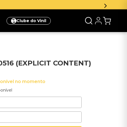
r e ganhe 5% de desconto na sua primeira compra
Clique aq
Clube do Vinil
0516 (EXPLICIT CONTENT)
ponível no momento
onível