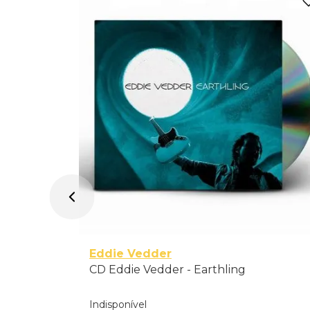
it Version
Eddie Vedder
CD Eddie Vedder - Earthling
Indisponível