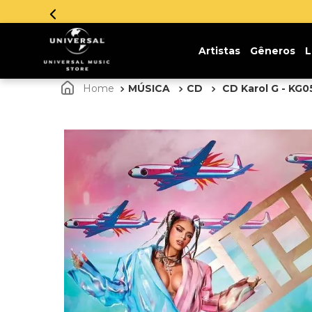
!
Artistas
Gêneros
L
MÚSICA
CD
CD Karol G - KG05