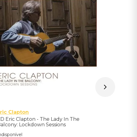
Olivia R
CD Olivia 
Edition
Indisponíve
Avise-me qu
ric Clapton
D Eric Clapton - The Lady In The
alcony: Lockdown Sessions
ndisponível