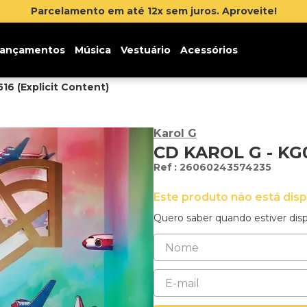
Inscreva-se na newslette
ançamentos
Música
Vestuário
Acessórios
16 (Explicit Content)
Karol G
CD KAROL G - KG
:
26060243574235
Este produto não está dis
Quero saber quando estiver disp