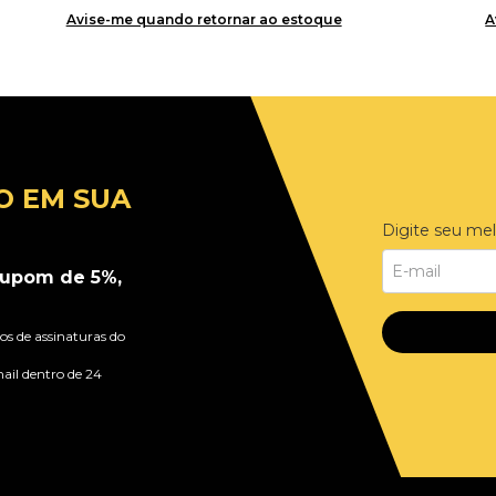
Avise-me quando retornar ao estoque
A
O EM SUA
Digite seu mel
upom de 5%,
s de assinaturas do
ail dentro de 24