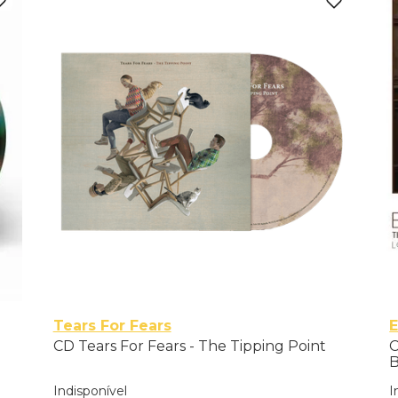
Tears For Fears
E
CD Tears For Fears - The Tipping Point
C
B
Indisponível
I