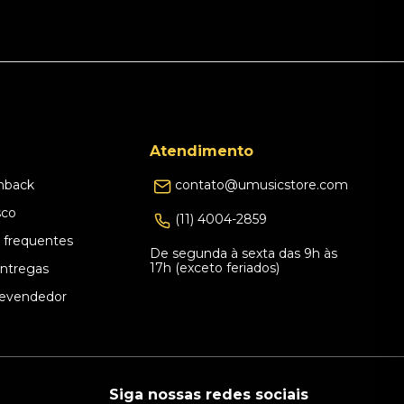
Atendimento
hback
contato@umusicstore.com
sco
(11) 4004-2859
 frequentes
De segunda à sexta das 9h às
17h (exceto feriados)
Entregas
evendedor
Siga nossas redes sociais