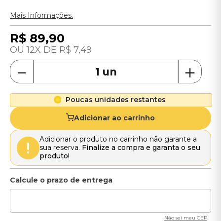
Mais Informações.
R$
89
,
90
12
R$
7
,
49
－
＋
Poucas unidades restantes
Adicionar ao carrinho
Adicionar o produto no carrinho não garante a
sua reserva.
Finalize a compra e garanta o seu
produto!
Não sei meu CEP