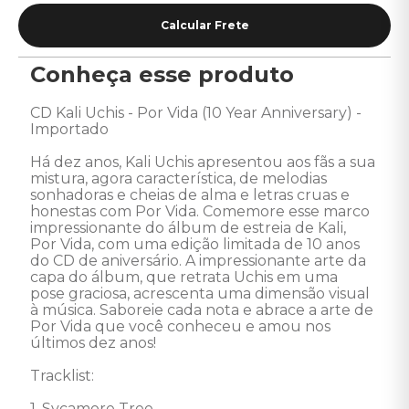
Conheça esse produto
CD Kali Uchis - Por Vida (10 Year Anniversary) - 
Importado 

Há dez anos, Kali Uchis apresentou aos fãs a sua 
mistura, agora característica, de melodias 
sonhadoras e cheias de alma e letras cruas e 
honestas com Por Vida. Comemore esse marco 
impressionante do álbum de estreia de Kali, 
Por Vida, com uma edição limitada de 10 anos 
do CD de aniversário. A impressionante arte da 
capa do álbum, que retrata Uchis em uma 
pose graciosa, acrescenta uma dimensão visual 
à música. Saboreie cada nota e abrace a arte de 
Por Vida que você conheceu e amou nos 
últimos dez anos! 

Tracklist:

1. Sycamore Tree 
