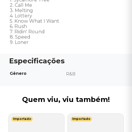
2. Call Me 

3. Melting 

4. Lottery 

5. Know What I Want 

6. Rush 

7. Ridin' Round 

8. Speed 

9. Loner
Gênero
R&B
Quem viu, viu também!
Importado
Importado
T
C