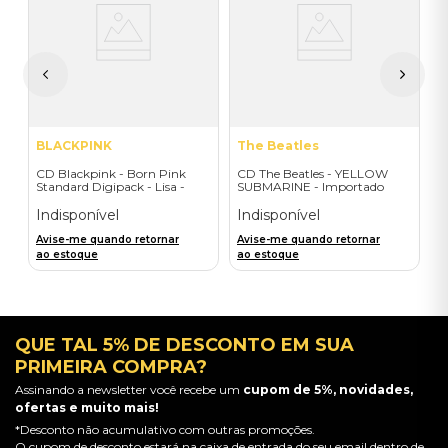
B
D
I
A
a
BLACKPINK
The Beatles
CD Blackpink - Born Pink
CD The Beatles - YELLOW
Standard Digipack - Lisa -
SUBMARINE - Importado
Importado
Indisponível
Indisponível
Avise-me quando retornar
Avise-me quando retornar
ao estoque
ao estoque
QUE TAL 5% DE DESCONTO EM SUA
PRIMEIRA COMPRA?
Assinando a newsletter você recebe um
cupom de 5%, novidades,
ofertas e muito mais!
*Desconto não acumulativo com outras promoções.
O cupom de desconto estará na caixa de entrada do seu email dentro de