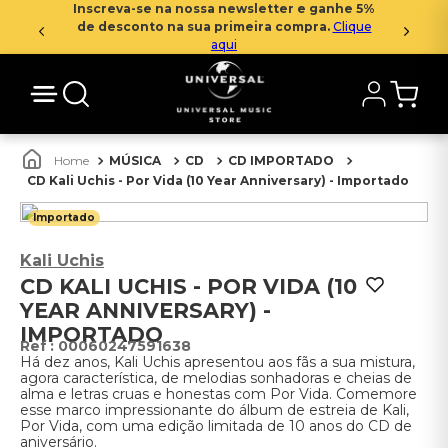
Inscreva-se na nossa newsletter e ganhe 5%
de desconto na sua primeira compra.
Clique
aqui
MÚSICA
CD
CD IMPORTADO
CD Kali Uchis - Por Vida (10 Year Anniversary) - Importado
Importado
Kali Uchis
CD KALI UCHIS - POR VIDA (10
YEAR ANNIVERSARY) -
IMPORTADO
:
00060247591638
Há dez anos, Kali Uchis apresentou aos fãs a sua mistura,
agora característica, de melodias sonhadoras e cheias de
alma e letras cruas e honestas com Por Vida. Comemore
esse marco impressionante do álbum de estreia de Kali,
Por Vida, com uma edição limitada de 10 anos do CD de
aniversário.