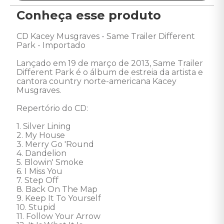
Conheça esse produto
CD Kacey Musgraves - Same Trailer Different 
Park - Importado 

Lançado em 19 de março de 2013, Same Trailer 
Different Park é o álbum de estreia da artista e 
cantora country norte-americana Kacey 
Musgraves. 

Repertório do CD: 

1. Silver Lining 

2. My House 

3. Merry Go 'Round 

4. Dandelion 

5. Blowin' Smoke 

6. I Miss You 

7. Step Off 

8. Back On The Map 

9. Keep It To Yourself 

10. Stupid 

11. Follow Your Arrow 
