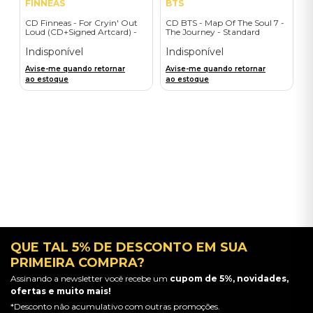
FINNEAS
BTS
CD Finneas - For Cryin' Out
CD BTS - Map Of The Soul 7 -
Loud (CD+Signed Artcard) -
The Journey - Standard
Importado
Edition (First-Press)
Indisponível
Indisponível
Avise-me quando retornar
Avise-me quando retornar
ao estoque
ao estoque
QUE TAL 5% DE DESCONTO EM SUA
PRIMEIRA COMPRA?
Assinando a newsletter você recebe um
cupom de 5%, novidades,
ofertas e muito mais!
*Desconto não acumulativo com outras promoções.