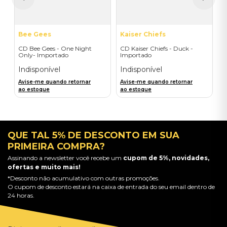
a
Bee Gees
Kaiser Chiefs
CD Bee Gees - One Night
CD Kaiser Chiefs - Duck -
Only- Importado
Importado
Indisponível
Indisponível
Avise-me quando retornar
Avise-me quando retornar
ao estoque
ao estoque
QUE TAL 5% DE DESCONTO EM SUA
PRIMEIRA COMPRA?
Assinando a newsletter você recebe um
cupom de 5%, novidades,
ofertas e muito mais!
*Desconto não acumulativo com outras promoções.
O cupom de desconto estará na caixa de entrada do seu email dentro de
24 horas.