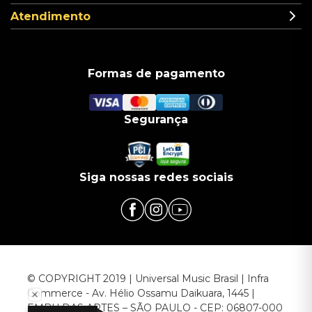
Atendimento
Formas de pagamento
Segurança
Siga nossas redes sociais
© COPYRIGHT 2019 | Universal Music Brasil | Infra
Commerce - Av. Hélio Ossamu Daikuara, 1445 |
EMBU DAS ARTES – SÃO PAULO - CEP: 06807-000