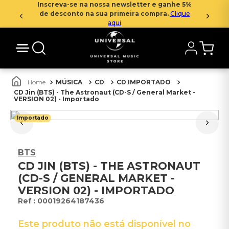
Inscreva-se na nossa newsletter e ganhe 5%
de desconto na sua primeira compra.
Clique
aqui
MÚSICA
CD
CD IMPORTADO
CD Jin (BTS) - The Astronaut (CD-S / General Market -
VERSION 02) - Importado
Importado
BTS
CD JIN (BTS) - THE ASTRONAUT
(CD-S / GENERAL MARKET -
VERSION 02) - IMPORTADO
:
00019264187436
Este produto não está disponível no