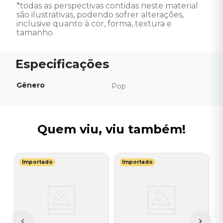
*todas as perspectivas contidas neste material 
são ilustrativas, podendo sofrer alterações, 
inclusive quanto à cor, forma, textura e 
tamanho.
Gênero
Pop
Quem viu, viu também!
Importado
Importado
R
C
I
I
A