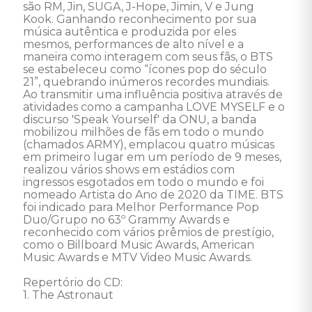
são RM, Jin, SUGA, J-Hope, Jimin, V e Jung 
Kook. Ganhando reconhecimento por sua 
música autêntica e produzida por eles 
mesmos, performances de alto nível e a 
maneira como interagem com seus fãs, o BTS 
se estabeleceu como “ícones pop do século 
21”, quebrando inúmeros recordes mundiais. 
Ao transmitir uma influência positiva através de 
atividades como a campanha LOVE MYSELF e o 
discurso 'Speak Yourself' da ONU, a banda 
mobilizou milhões de fãs em todo o mundo 
(chamados ARMY), emplacou quatro músicas 
em primeiro lugar em um período de 9 meses, 
realizou vários shows em estádios com 
ingressos esgotados em todo o mundo e foi 
nomeado Artista do Ano de 2020 da TIME. BTS 
foi indicado para Melhor Performance Pop 
Duo/Grupo no 63º Grammy Awards e 
reconhecido com vários prêmios de prestígio, 
como o Billboard Music Awards, American 
Music Awards e MTV Video Music Awards. 

Repertório do CD: 

1. The Astronaut 
