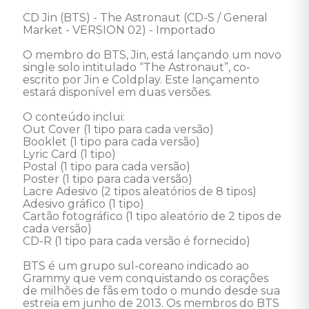
CD Jin (BTS) - The Astronaut (CD-S / General 
Market - VERSION 02) - Importado 

O membro do BTS, Jin, está lançando um novo 
single solo intitulado “The Astronaut”, co-
escrito por Jin e Coldplay. Este lançamento 
estará disponível em duas versões. 

O conteúdo inclui: 

Out Cover (1 tipo para cada versão) 

Booklet (1 tipo para cada versão) 

Lyric Card (1 tipo) 

Postal (1 tipo para cada versão) 

Poster (1 tipo para cada versão) 

Lacre Adesivo (2 tipos aleatórios de 8 tipos) 

Adesivo gráfico (1 tipo) 

Cartão fotográfico (1 tipo aleatório de 2 tipos de 
cada versão) 

CD-R (1 tipo para cada versão é fornecido) 

BTS é um grupo sul-coreano indicado ao 
Grammy que vem conquistando os corações 
de milhões de fãs em todo o mundo desde sua 
estreia em junho de 2013. Os membros do BTS 