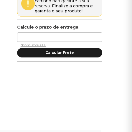
carrinho não garante a sua
reserva.
Finalize a compra e
garanta o seu produto!
Não sei meu CEP