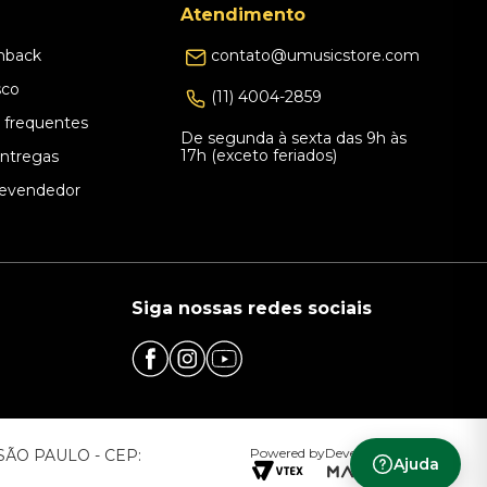
Atendimento
hback
contato@umusicstore.com
sco
(11) 4004-2859
 frequentes
De segunda à sexta das 9h às
17h (exceto feriados)
Entregas
evendedor
Siga nossas redes sociais
Powered by
Developed by
– SÃO PAULO - CEP:
Ajuda