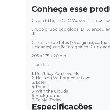
Conheça esse prod
CD Jin (BTS) - ECHO Version II - Importad
Jin, do grupo pop global BTS, lançou em
III.

Caixa, livro de fotos (76 páginas), cartão
unidades), cartão fotográfico (2 unidades
205 x 175 x 20 mm

Tracklist: 

1. Don’t Say You Love Me 

2. Nothing Without Your Love 

3. Loser 

4. Rope It 

5. With the Clouds 

6. Background 

7. To Me, Today