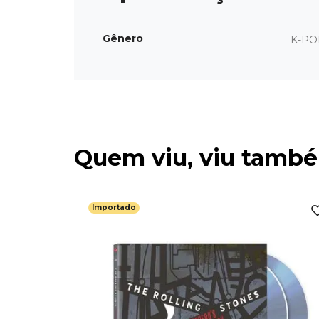
Gênero
K-PO
Quem viu, viu tamb
Importado
do