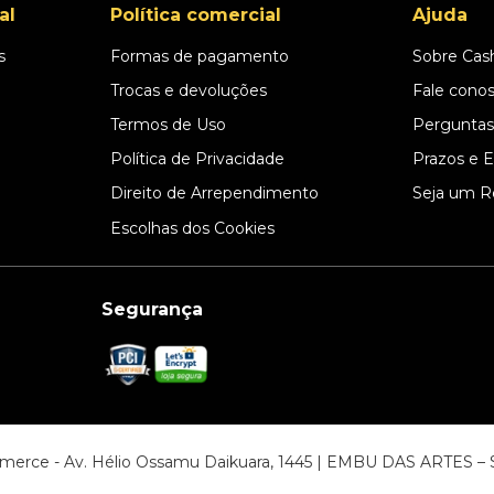
al
Política comercial
Ajuda
s
Formas de pagamento
Sobre Cas
l
Trocas e devoluções
Fale cono
Termos de Uso
Perguntas
Política de Privacidade
Prazos e 
Direito de Arrependimento
Seja um R
Escolhas dos Cookies
Segurança
ommerce - Av. Hélio Ossamu Daikuara, 1445 | EMBU DAS ARTES 