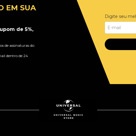
O EM SUA
Digite seu mel
upom de 5%,
s de assinaturas do
ail dentro de 24