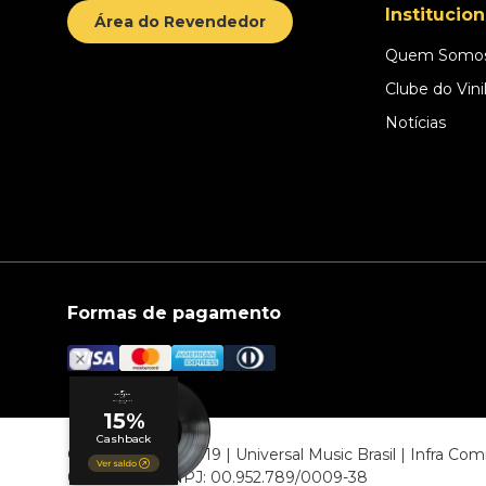
Institucion
Área do Revendedor
Quem Somo
Clube do Vini
Notícias
Formas de pagamento
© COPYRIGHT 2019 | Universal Music Brasil | Infra C
06807-000 CNPJ: 00.952.789/0009-38