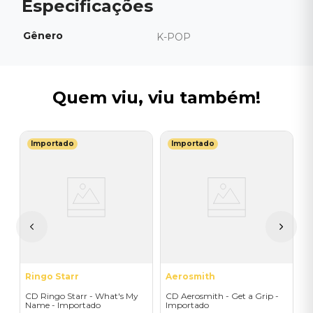
Gênero
K-POP
Quem viu, viu também!
Importado
Importado
A
C
I
I
A
a
Ringo Starr
Aerosmith
CD Ringo Starr - What's My
CD Aerosmith - Get a Grip -
Name - Importado
Importado