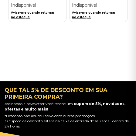
Indisponível
Indisponível
Avise-me quando retornar
Avise-me quando retornar
ao estoque
ao estoque
QUE TAL 5% DE DESCONTO EM SUA
PRIMEIRA COMPRA?
Assinando a newsletter você recebe um
cupom de 5%, novidades,
ofertas e muito mais!
*Desconto não acumulativo com outras promoções.
O cupom de desconto estará na caixa de entrada do seu email dentro de
24 horas.