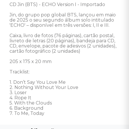
CD Jin (BTS) - ECHO Version I - Importado 

Jin, do grupo pop global BTS, lançou em maio 
de 2025 o seu segundo álbum solo intitulado 
'ECHO' – disponível em três versões: I, II e III.

Caixa, livro de fotos (76 páginas), cartão postal, 
livreto de letras (20 páginas), bandeja para CD, 
CD, envelope, pacote de adesivos (2 unidades), 
cartão fotográfico (2 unidades)

205 x 175 x 20 mm

Tracklist: 

1. Don’t Say You Love Me 

2. Nothing Without Your Love 

3. Loser 

4. Rope It 

5. With the Clouds 

6. Background 

7. To Me, Today