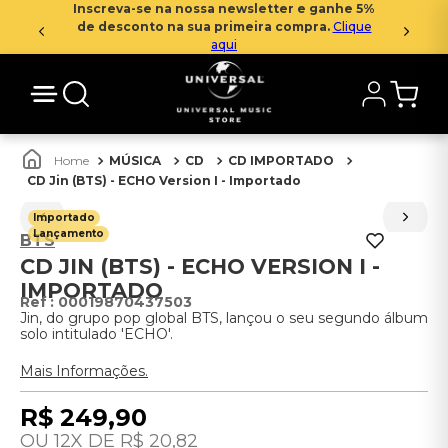
Inscreva-se na nossa newsletter e ganhe 5%
de desconto na sua primeira compra.
Clique
aqui
MÚSICA
CD
CD IMPORTADO
CD Jin (BTS) - ECHO Version I - Importado
Importado
Lançamento
BTS
CD JIN (BTS) - ECHO VERSION I -
IMPORTADO
:
00019870437503
Jin, do grupo pop global BTS, lançou o seu segundo álbum
solo intitulado 'ECHO'.
Mais Informações.
R$
249
,
90
12
R$
20
,
82