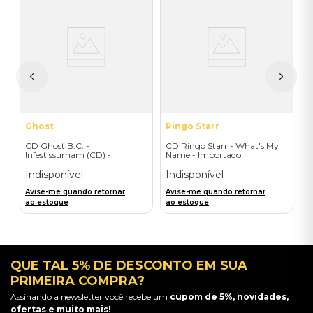
T
C
I
I
A
a
Ghost
Ringo Starr
CD Ghost B.C. -
CD Ringo Starr - What's My
Infestissumam (CD) -
Name - Importado
Importado
Indisponível
Indisponível
Avise-me quando retornar
Avise-me quando retornar
ao estoque
ao estoque
QUE TAL 5% DE DESCONTO EM SUA
PRIMEIRA COMPRA?
Assinando a newsletter você recebe um
cupom de 5%, novidades,
ofertas e muito mais!