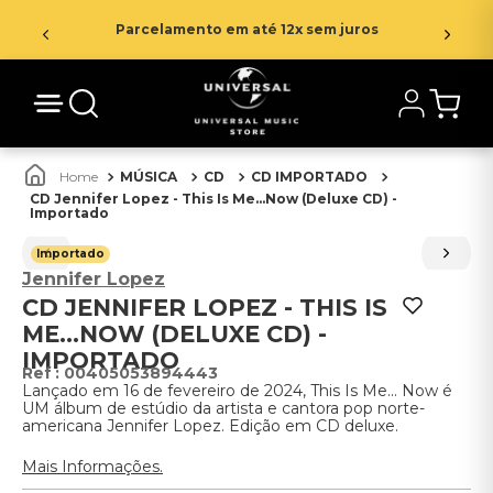
Parcelamento em até 12x sem juros
MÚSICA
CD
CD IMPORTADO
CD Jennifer Lopez - This Is Me...Now (Deluxe CD) -
Importado
Importado
Jennifer Lopez
CD JENNIFER LOPEZ - THIS IS
ME...NOW (DELUXE CD) -
IMPORTADO
:
00405053894443
Lançado em 16 de fevereiro de 2024, This Is Me... Now é
UM álbum de estúdio da artista e cantora pop norte-
americana Jennifer Lopez. Edição em CD deluxe.
Mais Informações.