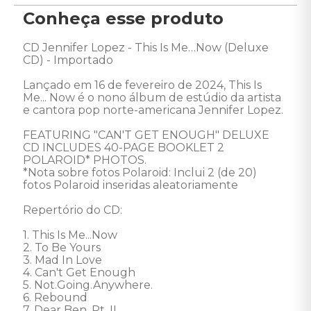
Conheça esse produto
CD Jennifer Lopez - This Is Me…Now (Deluxe 
CD) - Importado

Lançado em 16 de fevereiro de 2024, This Is 
Me... Now é o nono álbum de estúdio da artista 
e cantora pop norte-americana Jennifer Lopez. 

FEATURING "CAN'T GET ENOUGH" DELUXE 
CD INCLUDES 40-PAGE BOOKLET 2 
POLAROID* PHOTOS. 

*Nota sobre fotos Polaroid: Inclui 2 (de 20) 
fotos Polaroid inseridas aleatoriamente

Repertório do CD: 

1. This Is Me...Now 

2. To Be Yours 

3. Mad In Love 

4. Can't Get Enough 

5. Not.Going.Anywhere. 

6. Rebound 

7. Dear Ben, Pt. II 
