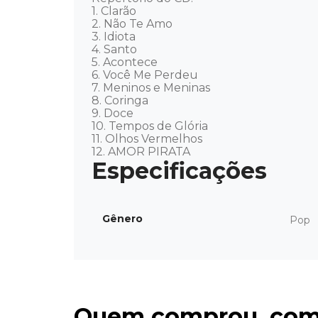
1. Clarão 

2. Não Te Amo

3. Idiota 

4. Santo 

5. Acontece 

6. Você Me Perdeu 

7. Meninos e Meninas 

8. Coringa 

9. Doce 

10. Tempos de Glória 

11. Olhos Vermelhos 

12. AMOR PIRATA
Gênero
Pop
Quem comprou, com