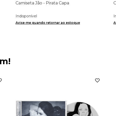
Camiseta Jão - Pirata Capa
C
Indisponível
I
Avise-me quando retornar ao estoque
A
ém!