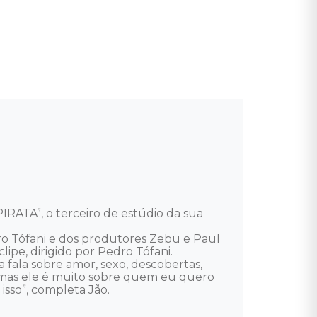
RATA”, o terceiro de estúdio da sua 
ro Tófani e dos produtores Zebu e Paul 
e, dirigido por Pedro Tófani. 

a fala sobre amor, sexo, descobertas, 
 mas ele é muito sobre quem eu quero 
sso”, completa Jão. 
