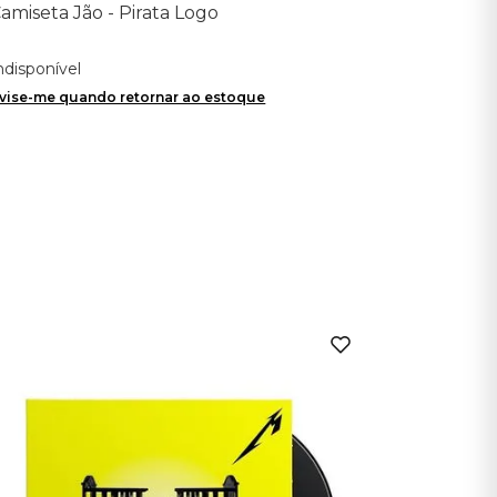
amiseta Jão - Pirata Logo
ndisponível
vise-me quando retornar ao estoque
Queen
CD Queen
Deluxe Ed
Indisponíve
Avise-me qu