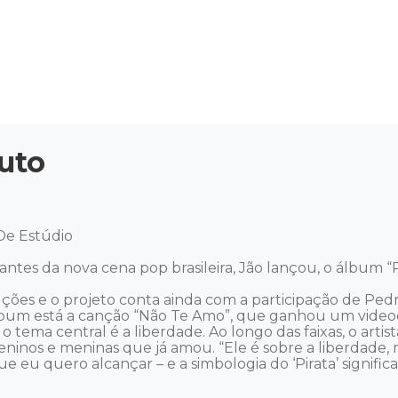
uto
De Estúdio

es da nova cena pop brasileira, Jão lançou, o álbum “PI
uções e o projeto conta ainda com a participação de Ped
bum está a canção “Não Te Amo”, que ganhou um videoclip
 tema central é a liberdade. Ao longo das faixas, o artist
inos e meninas que já amou. “Ele é sobre a liberdade,
eu quero alcançar – e a simbologia do ‘Pirata’ significa i