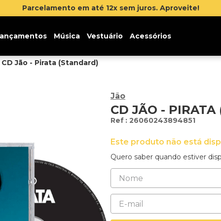
Inscreva-se na newsletter e ganhe 5% de desconto 
ançamentos
Música
Vestuário
Acessórios
CD Jão - Pirata (Standard)
Jão
CD JÃO - PIRATA
:
26060243894851
Este produto não está dis
Quero saber quando estiver disp