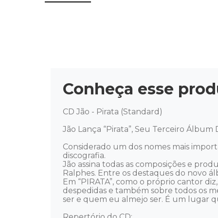
Conheça esse prod
CD Jão - Pirata (Standard) 

Jão Lança “Pirata”, Seu Terceiro Álbum 
Considerado um dos nomes mais important
discografia. 

Jão assina todas as composições e prod
Ralphes. Entre os destaques do novo ál
Em “PIRATA”, como o próprio cantor diz, o
despedidas e também sobre todos os men
ser e quem eu almejo ser. É um lugar que 
Repertório do CD: 
