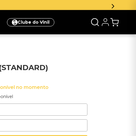
na sua primeira compra
Clique aqui
Clube do Vinil
 (STANDARD)
ponível no momento
onível