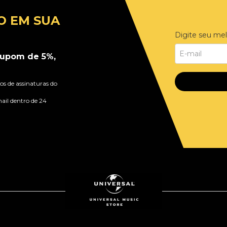
O EM SUA
Digite seu mel
upom de 5%,
s de assinaturas do
ail dentro de 24