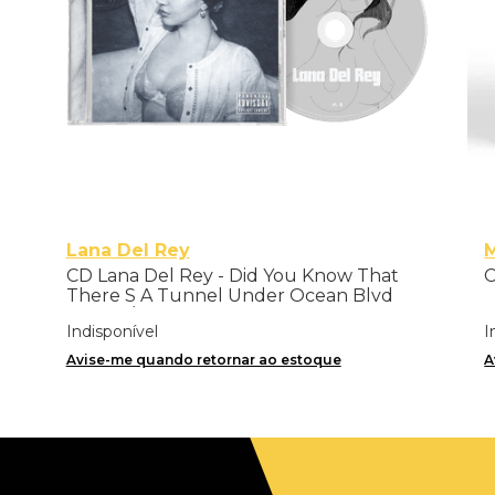
Lana Del Rey
M
CD Lana Del Rey - Did You Know That
C
There S A Tunnel Under Ocean Blvd
(Jewel / Alt Cover 1)
Indisponível
I
Avise-me quando retornar ao estoque
A