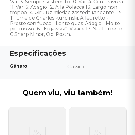
Var. 3: Sempre sostenuto 10. Var. 4: Con bravura 
11. Var. 5: Adagio 12. Alla Polacca 13. Largo non 
troppo 14. Air: Juz miesiac zaszedt (Andante) 15. 
Thème de Charles Kurpinski: Allegretto - 
Presto con fuoco - Lento quasi Adagio - Molto 
più mosso 16. "Kujawiak": Vivace 17. Nocturne In 
C Sharp Minor, Op. Posth.
Gênero
Clássico
Quem viu, viu também!
M
C
P