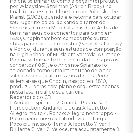
Polonaise brilhante como a peça interpretada 
por Wladyslaw Szpilman (Adrien Brody) no 
final do sucesso do filme Roman Polanski The 
Pianist (2002), quando ele retorna para ocupar 
seu lugar no palco, deixando o terror de 
Segunda Guerra Mundial atrás dele. Antes de 
terminar seus dois concertos para piano em 
1830, Chopin também compôs três outras 
obras para piano e orquestra (Variatons, Fantasy 
e Rondo) durante seus estudos de composição 
na High School of Music em Varsóvia. A Grande 
Polonaise brilhante foi concluída logo após os 
concertos (1831), e o Andante Spianato foi 
adicionado como uma introdução de piano 
solo a essa peça alguns anos depois. Pode 
salientar-se que Chopin, nascido em 1810, 
produziu obras para piano e orquestra apenas 
nesta fase inicial de sua carreira. 

Repertório do CD: 

1. Andante spianato 2. Grande Polonaise 3. 
Introduction: Andantino quasi Allegretto - 
Allegro molto 4. Rondo: Allegro non troppo - 
Poco meno mosso 5. Introduzione: Largo - 
Poco più mosso 6. Tema: Allegretto 7. Var. 1: 
Brillante 8. Var. 2: Veloce, ma accuratamente 9. 