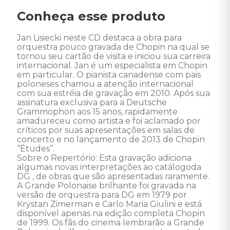
Conheça esse produto
Jan Lisiecki neste CD destaca a obra para 
orquestra pouco gravada de Chopin na qual se 
tornou seu cartão de visita e iniciou sua carreira 
internacional. Jan é um especialista em Chopin 
em particular. O pianista canadense com pais 
poloneses chamou a atenção internacional 
com sua estréia de gravação em 2010. Após sua 
assinatura exclusiva para a Deutsche 
Grammophon aos 15 anos, rapidamente 
amadureceu como artista e foi aclamado por 
críticos por suas apresentações em salas de 
concerto e no lançamento de 2013 de Chopin 
“Études”. 

Sobre o Repertório: Esta gravação adiciona 
algumas novas interpretações ao catálogoda 
DG , de obras que são apresentadas raramente. 
A Grande Polonaise brilhante foi gravada na 
versão de orquestra para DG em 1979 por 
Krystan Zimerman e Carlo Maria Giulini e está 
disponível apenas na edição completa Chopin 
de 1999. Os fãs do cinema lembrarão a Grande 