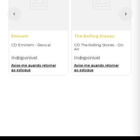
I
A
a
Eminem
The Rolling Stones
CD Eminem - Revival
CD The Rolling Stones - On
Air
Indisponível
Indisponível
Avise-me quando retornar
Avise-me quando retornar
ao estoque
ao estoque