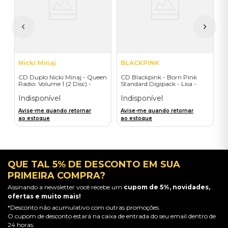
I
A
a
Nicki Minaj
BLACKPINK
CD Duplo Nicki Minaj - Queen
CD Blackpink - Born Pink
Radio: Volume 1 (2 Disc) -
Standard Digipack - Lisa -
Importado
Importado
Indisponível
Indisponível
Avise-me quando retornar
Avise-me quando retornar
ao estoque
ao estoque
QUE TAL 5% DE DESCONTO EM SUA
PRIMEIRA COMPRA?
Assinando a newsletter você recebe um
cupom de 5%, novidades,
ofertas e muito mais!
*Desconto não acumulativo com outras promoções.
O cupom de desconto estará na caixa de entrada do seu email dentro de
24 horas.