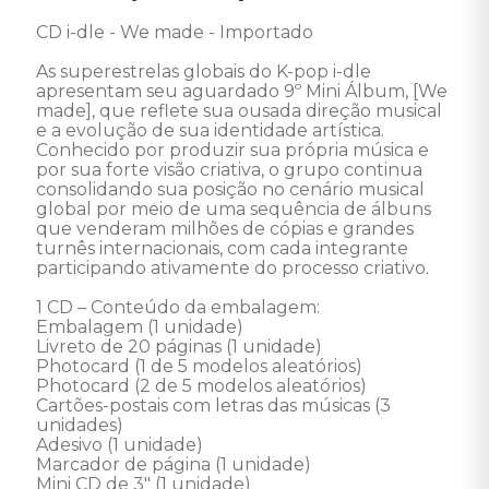
CD i-dle - We made - Importado

As superestrelas globais do K-pop i-dle 
apresentam seu aguardado 9º Mini Álbum, [We 
made], que reflete sua ousada direção musical 
e a evolução de sua identidade artística. 
Conhecido por produzir sua própria música e 
por sua forte visão criativa, o grupo continua 
consolidando sua posição no cenário musical 
global por meio de uma sequência de álbuns 
que venderam milhões de cópias e grandes 
turnês internacionais, com cada integrante 
participando ativamente do processo criativo.

1 CD – Conteúdo da embalagem:

Embalagem (1 unidade)

Livreto de 20 páginas (1 unidade)

Photocard (1 de 5 modelos aleatórios)

Photocard (2 de 5 modelos aleatórios)

Cartões-postais com letras das músicas (3 
unidades)

Adesivo (1 unidade)

Marcador de página (1 unidade)

Mini CD de 3" (1 unidade)
