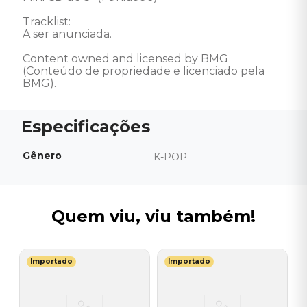
Tracklist:

A ser anunciada.

Content owned and licensed by BMG 
(Conteúdo de propriedade e licenciado pela 
BMG).
Gênero
K-POP
Quem viu, viu também!
Importado
Importado
I
C
I