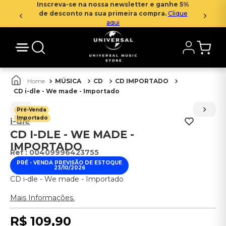
Inscreva-se na nossa newsletter e ganhe 5%
de desconto na sua primeira compra.
Clique
aqui
MÚSICA
CD
CD IMPORTADO
CD i-dle - We made - Importado
Pré-Venda
Importado
i-dle
CD I-DLE - WE MADE -
IMPORTADO
:
00409996423755
PRÉ - VENDA PREVISÃO DE ESTOQUE
23/10/2026
CD i-dle - We made - Importado
Mais Informações.
R$
109
,
90