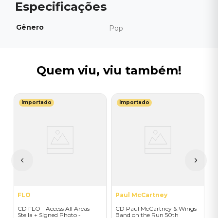
Gênero
Pop
Quem viu, viu também!
Importado
Importado
K
/
C
on
W
I
A
a
FLO
Paul McCartney
CD FLO - Access All Areas -
CD Paul McCartney & Wings -
Stella + Signed Photo -
Band on the Run 50th