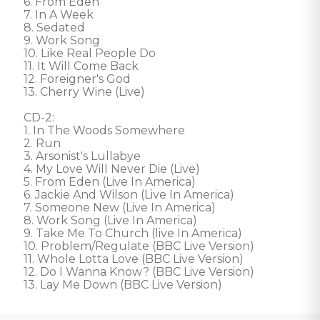
6. From Eden

7. In A Week

8. Sedated

9. Work Song

10. Like Real People Do

11. It Will Come Back

12. Foreigner's God

13. Cherry Wine (Live)

CD-2:

1. In The Woods Somewhere

2. Run

3. Arsonist's Lullabye

4. My Love Will Never Die (Live)

5. From Eden (Live In America)

6. Jackie And Wilson (Live In America)

7. Someone New (Live In America)

8. Work Song (Live In America)

9. Take Me To Church (live In America)

10. Problem/Regulate (BBC Live Version)

11. Whole Lotta Love (BBC Live Version)

12. Do I Wanna Know? (BBC Live Version)

13. Lay Me Down (BBC Live Version)