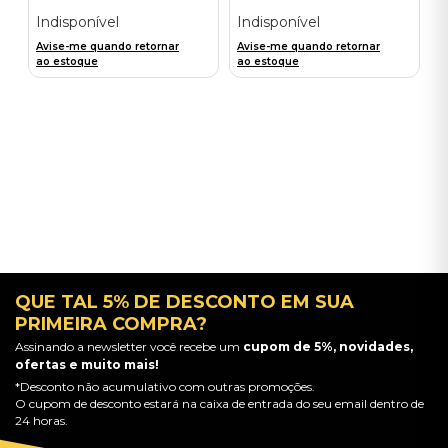
Importado
Anniversary Edition (2CD) -
Importado
Indisponível
Indisponível
Avise-me quando retornar
Avise-me quando retornar
ao estoque
ao estoque
QUE TAL 5% DE DESCONTO EM SUA
PRIMEIRA COMPRA?
Assinando a newsletter você recebe um
cupom de 5%, novidades,
ofertas e muito mais!
*Desconto não acumulativo com outras promoções.
O cupom de desconto estará na caixa de entrada do seu email dentro de
24 horas.