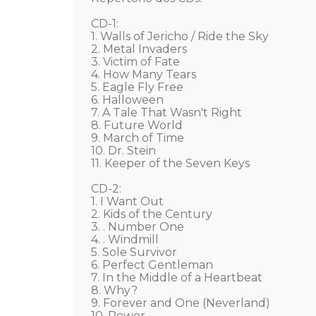
CD-1: 

1. Walls of Jericho / Ride the Sky 

2. Metal Invaders 

3. Victim of Fate 

4. How Many Tears 

5. Eagle Fly Free 

6. Halloween 

7. A Tale That Wasn't Right 

8. Future World 

9. March of Time 

10. Dr. Stein 

11. Keeper of the Seven Keys 

CD-2: 

1. I Want Out 

2. Kids of the Century 

3. . Number One 

4. . Windmill 

5. Sole Survivor 

6. Perfect Gentleman 

7. In the Middle of a Heartbeat 

8. Why? 

9. Forever and One (Neverland) 

10. Power 
