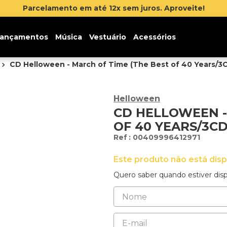
 na newsletter e ganhe 5% de desconto na sua primeira c
ançamentos
Música
Vestuário
Acessórios
CD Helloween - March of Time (The Best of 40 Years/3C
Helloween
CD HELLOWEEN -
OF 40 YEARS/3CD
:
00409996412971
Este produto não está dis
Quero saber quando estiver disp