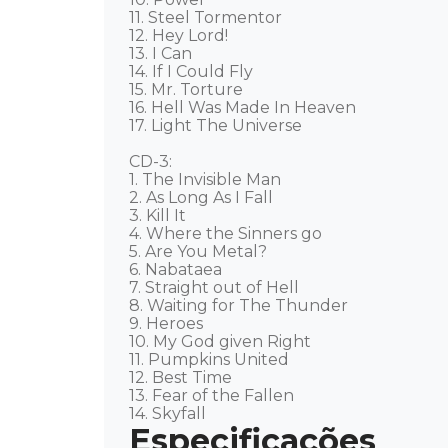
11. Steel Tormentor 

12. Hey Lord! 

13. I Can 

14. If I Could Fly 

15. Mr. Torture 

16. Hell Was Made In Heaven 

17. Light The Universe 

CD-3: 

1. The Invisible Man 

2. As Long As I Fall 

3. Kill It 

4. Where the Sinners go 

5. Are You Metal? 

6. Nabataea 

7. Straight out of Hell 

8. Waiting for The Thunder 

9. Heroes 

10. My God given Right 

11. Pumpkins United 

12. Best Time 

13. Fear of the Fallen 

14. Skyfall