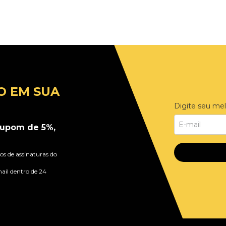
O EM SUA
Digite seu mel
upom de 5%,
s de assinaturas do
ail dentro de 24