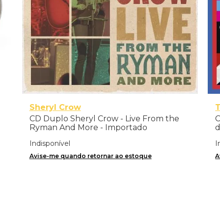
Sheryl Crow
CD Duplo Sheryl Crow - Live From the
C
Ryman And More - Importado
d
Indisponível
I
Avise-me quando retornar ao estoque
A