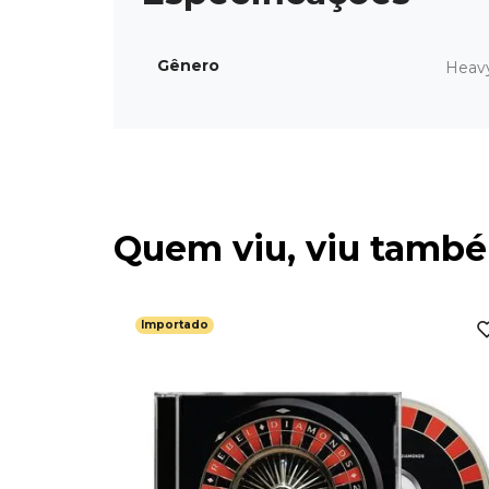
Gênero
Heav
Quem viu, viu tamb
Importado
VER