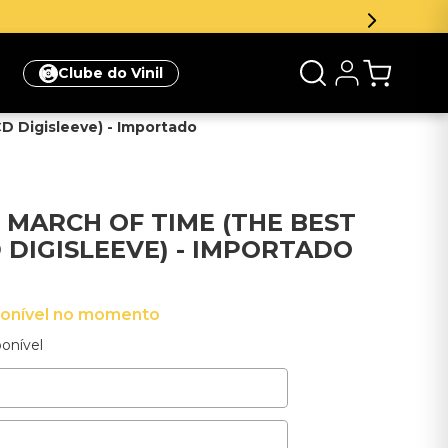
ompra
Clique aqui
Clube do Vinil
D Digisleeve) - Importado
 MARCH OF TIME (THE BEST
 DIGISLEEVE) - IMPORTADO
ponível no momento
onível