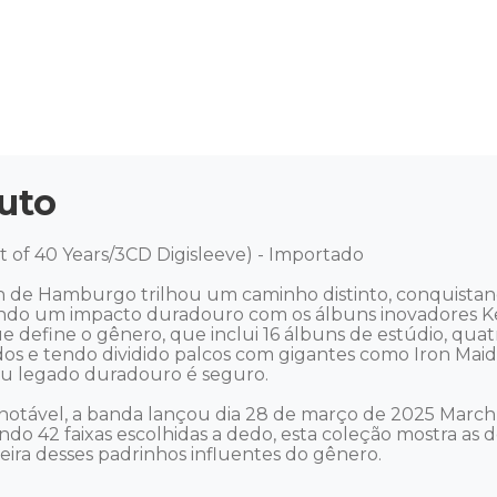
uto
of 40 Years/3CD Digisleeve) - Importado 

n de Hamburgo trilhou um caminho distinto, conquistan
o um impacto duradouro com os álbuns inovadores Keepe
define o gênero, que inclui 16 álbuns de estúdio, quatro 
dos e tendo dividido palcos com gigantes como Iron Maid
eu legado duradouro é seguro. 

notável, a banda lançou dia 28 de março de 2025 March 
ndo 42 faixas escolhidas a dedo, esta coleção mostra as 
ra desses padrinhos influentes do gênero. 
