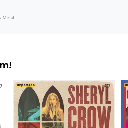
y Metal
ém!
Importado
I