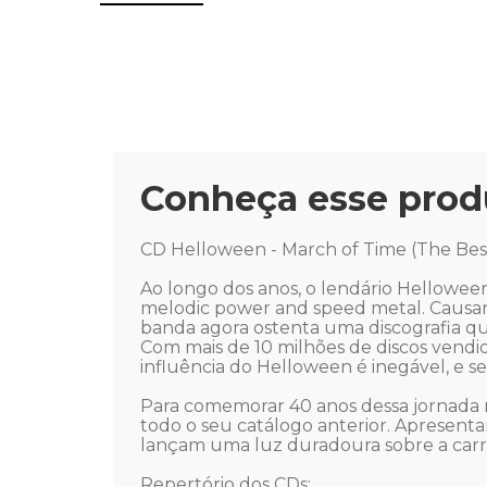
Conheça esse prod
CD Helloween - March of Time (The Best 
Ao longo dos anos, o lendário Hellowee
melodic power and speed metal. Causand
banda agora ostenta uma discografia que 
Com mais de 10 milhões de discos vendi
influência do Helloween é inegável, e s
Para comemorar 40 anos dessa jornada 
todo o seu catálogo anterior. Apresenta
lançam uma luz duradoura sobre a carrei
Repertório dos CDs: 
