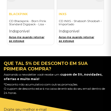
BLACKPINK
INXS
CD Blackpink - Born Pink
CD INXS - Shabooh Shoobah -
Standard Digipack - Lisa -
Importado
Importado
Indisponível
Indisponível
Avise-me quando retornar
Avise-me quando retornar
ao estoque
ao estoque
QUE TAL 5% DE DESCONTO EM SUA
PRIMEIRA COMPRA?
Assinando a newsletter você recebe um
cupom de 5%, novidades,
ofertas e muito mais!
*Desconto não acumulativo com outras promoções.
O cupom de desconto estará na caixa de entrada do seu email dentro de
24 horas.
Digite seu melhor e-mail