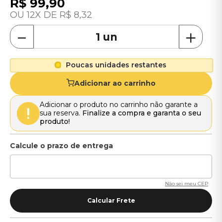
R$
99
,
90
12
R$
8
,
32
－
＋
Poucas unidades restantes
Adicionar ao carrinho
Adicionar o produto no carrinho não garante a
sua reserva.
Finalize a compra e garanta o seu
produto!
Não sei meu CEP