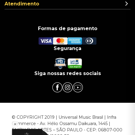
Atendimento
Formas de pagamento
Segurança
Siga nossas redes sociais
© COPYRIGHT 2019 | Universal Music Brasil | Infra
Commerce - Av. Hélio Ossamu Daikuara, 1445 |
EMBU DAS ARTES – SÃO PAULO - CEP: 06807-000