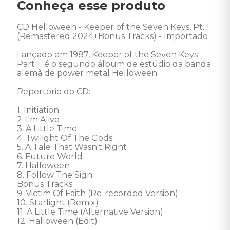
Conheça esse produto
CD Helloween - Keeper of the Seven Keys, Pt. 1 
(Remastered 2024+Bonus Tracks) - Importado 

Lançado em 1987, Keeper of the Seven Keys 
Part 1  é o segundo álbum de estúdio da banda 
alemã de power metal Helloween.  

Repertório do CD: 

1. Initiation 

2. I'm Alive 

3. A Little Time 

4. Twilight Of The Gods 

5. A Tale That Wasn't Right 

6. Future World 

7. Halloween 

8. Follow The Sign  

Bonus Tracks: 

9. Victim Of Faith (Re-recorded Version) 

10. Starlight (Remix) 

11. A Little Time (Alternative Version) 

12. Halloween (Edit) 
