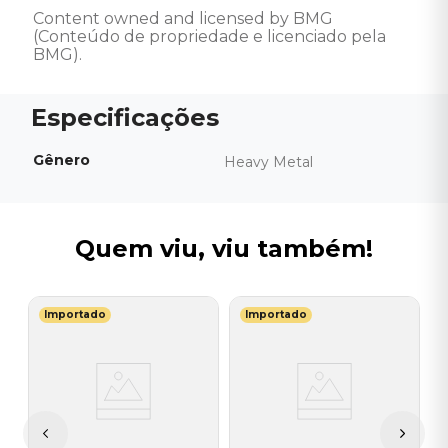
Content owned and licensed by BMG 
(Conteúdo de propriedade e licenciado pela 
BMG).
Gênero
Heavy Metal
Quem viu, viu também!
Importado
Importado
I
C
L
-
I
A
a