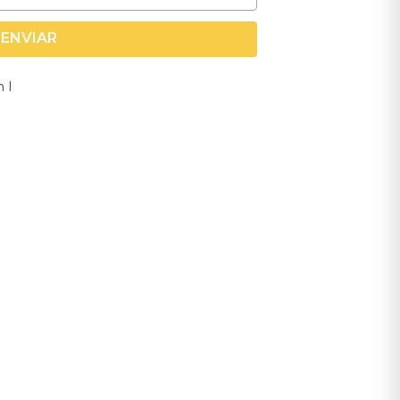
ENVIAR
n I