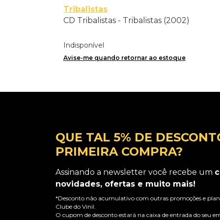
Tribalistas
CD Tribalistas - Tribalistas (2002)
Indisponível
Avise-me quando retornar ao estoque
QUE TAL 5% DE DESCONT
PRIMEIRA COMPRA?
Assinando a newsletter você recebe um
c
novidades, ofertas e muito mais!
*Desconto não acumulativo com outras promoções e plano
Clube do Vinil.
O cupom de desconto estará na caixa de entrada do seu em