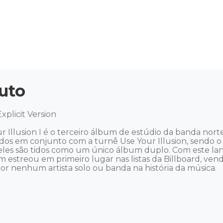
uto
plicit Version 

 Illusion I é o terceiro álbum de estúdio da banda nor
ados em conjunto com a turnê Use Your Illusion, sendo o
 eles são tidos como um único álbum duplo. Com este la
 estreou em primeiro lugar nas listas da Billboard, vend
 nenhum artista solo ou banda na história da música.
