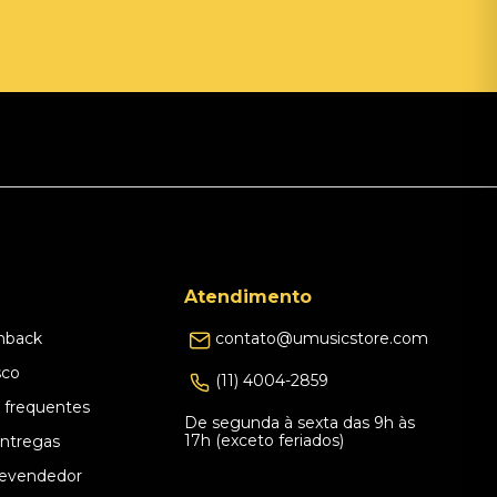
Atendimento
hback
contato@umusicstore.com
sco
(11) 4004-2859
 frequentes
De segunda à sexta das 9h às
17h (exceto feriados)
Entregas
evendedor