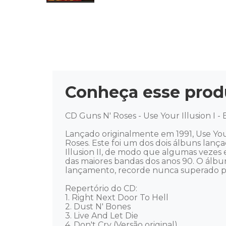
Conheça esse prod
CD Guns N' Roses - Use Your Illusion I - Ex
Lançado originalmente em 1991, Use Your
Roses. Este foi um dos dois álbuns lanç
Illusion II, de modo que algumas vezes
das maiores bandas dos anos 90. O álbum
lançamento, recorde nunca superado por
Repertório do CD: 

1. Right Next Door To Hell 

2. Dust N' Bones 

3. Live And Let Die 

4. Don't Cry (Versão original) 
