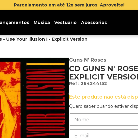
Inscreva-se na newsletter e ganhe 5% d
ançamentos
Música
Vestuário
Acessórios
- Use Your Illusion I - Explicit Version
Guns N' Roses
CD GUNS N' ROSES
EXPLICIT VERSIO
:
264244152
Este produto não está dis
Quero saber quando estiver disp