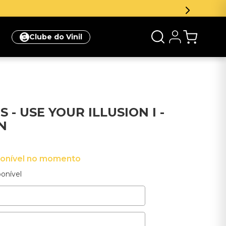
e desconto na sua primeira compra
Clique aqui
Clube do Vinil
 - USE YOUR ILLUSION I -
N
ponível no momento
onível