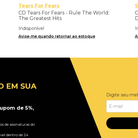
Tears For Fears
CD Tears For Fears - Rule The World:
C
The Greatest Hits
D
Indisponível
I
Avise-me quando retornar ao estoque
A
O EM SUA
Digite seu mel
upom de 5%,
s de assinaturas do
ail dentro de 24