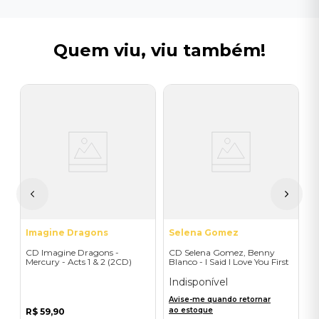
Quem viu, viu também!
N
C
L
I
A
a
Imagine Dragons
Selena Gomez
CD Imagine Dragons -
CD Selena Gomez, Benny
Mercury - Acts 1 & 2 (2CD)
Blanco - I Said I Love You First
(Standard)
Indisponível
Avise-me quando retornar
ao estoque
R$
59
,
90