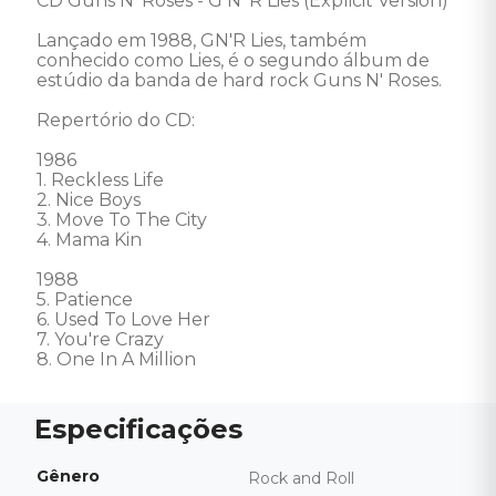
CD Guns N' Roses - G N' R Lies (Explicit Version) 

Lançado em 1988, GN'R Lies, também 
conhecido como Lies, é o segundo álbum de 
estúdio da banda de hard rock Guns N' Roses. 

Repertório do CD: 

1986

1. Reckless Life 

2. Nice Boys 

3. Move To The City 

4. Mama Kin 

1988

5. Patience 

6. Used To Love Her 

7. You're Crazy 

8. One In A Million
Gênero
Rock and Roll