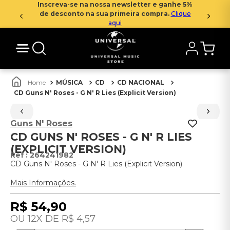
Inscreva-se na nossa newsletter e ganhe 5%
de desconto na sua primeira compra.
Clique
aqui
MÚSICA
CD
CD NACIONAL
CD Guns N' Roses - G N' R Lies (Explicit Version)
Guns N' Roses
CD GUNS N' ROSES - G N' R LIES
(EXPLICIT VERSION)
:
264241982
CD Guns N' Roses - G N' R Lies (Explicit Version)
Mais Informações.
R$
54
,
90
12
R$
4
,
57