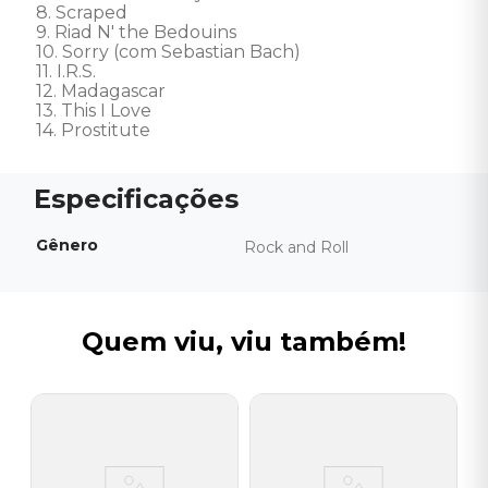
8. Scraped 

9. Riad N' the Bedouins 

10. Sorry (com Sebastian Bach) 

11. I.R.S. 

12. Madagascar 

13. This I Love 

14. Prostitute
Gênero
Rock and Roll
Quem viu, viu também!
S
C
D