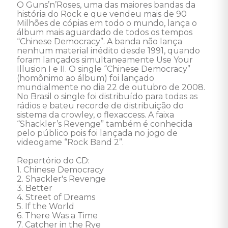
O Guns’n’Roses, uma das maiores bandas da 
história do Rock e que vendeu mais de 90 
Milhões de cópias em todo o mundo, lança o 
álbum mais aguardado de todos os tempos 
“Chinese Democracy”. A banda não lança 
nenhum material inédito desde 1991, quando 
foram lançados simultaneamente Use Your 
Illusion I e II. O single “Chinese Democracy” 
(homônimo ao álbum) foi lançado 
mundialmente no dia 22 de outubro de 2008. 
No Brasil o single foi distribuído para todas as 
rádios e bateu recorde de distribuição do 
sistema da crowley, o flexaccess. A faixa 
“Shackler’s Revenge” também é conhecida 
pelo público pois foi lançada no jogo de 
videogame “Rock Band 2”. 

Repertório do CD: 

1. Chinese Democracy 

2. Shackler's Revenge 

3. Better 

4. Street of Dreams 

5. If the World 

6. There Was a Time 

7. Catcher in the Rye 
