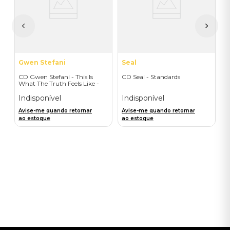
I
A
a
Gwen Stefani
Seal
CD Gwen Stefani - This Is
CD Seal - Standards
What The Truth Feels Like -
Deluxe Version
Indisponível
Indisponível
Avise-me quando retornar
Avise-me quando retornar
ao estoque
ao estoque