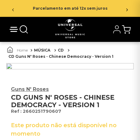
Parcelamento em até 12x sem juros
MÚSICA
CD
CD Guns N' Roses - Chinese Democracy - Version 1
Guns N' Roses
CD GUNS N' ROSES - CHINESE
DEMOCRACY - VERSION 1
:
2660251790607
Este produto não está disponível no
momento