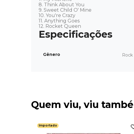
8. Think About You 

9. Sweet Child O' Mine 

10. You're Crazy 

11. Anything Goes 

12. Rocket Queen
Gênero
Rock 
Quem viu, viu tamb
Importado