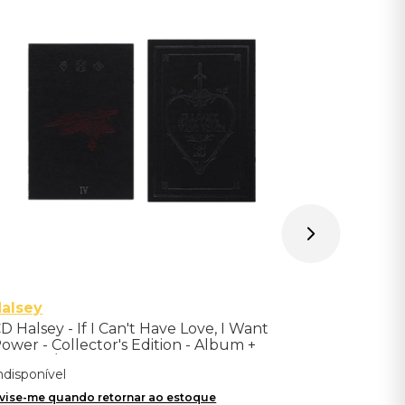
CD Blackp
Digipack -
Indisponíve
Avise-me qu
alsey
D Halsey - If I Can't Have Love, I Want
ower - Collector's Edition - Album +
ilm (CD/Blu-ray) - Importado
ndisponível
vise-me quando retornar ao estoque