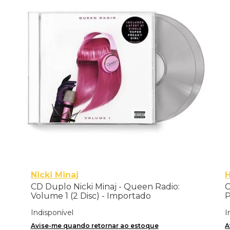
Nicki Minaj
H
CD Duplo Nicki Minaj - Queen Radio:
C
Volume 1 (2 Disc) - Importado
P
F
Indisponível
I
Avise-me quando retornar ao estoque
A