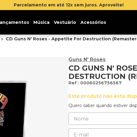
 juros. Aproveite!
ançamentos
Música
Vestuário
Acessórios
CD Guns N' Roses - Appetite For Destruction (Remaster
Guns N' Roses
CD GUNS N' ROSE
DESTRUCTION (R
:
00060256756567
Este produto não está dis
Quero saber quando estiver disp