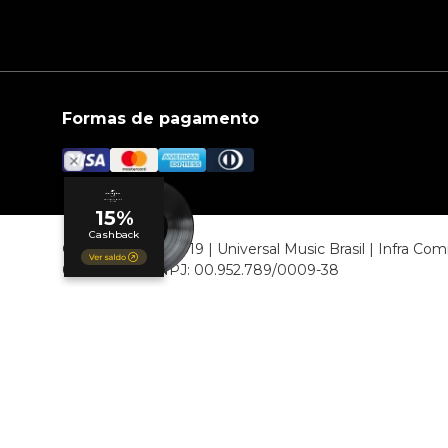
Formas de pagamento
© COPYRIGHT 2019 | Universal Music Brasil | Infra C
06807-000 CNPJ: 00.952.789/0009-38