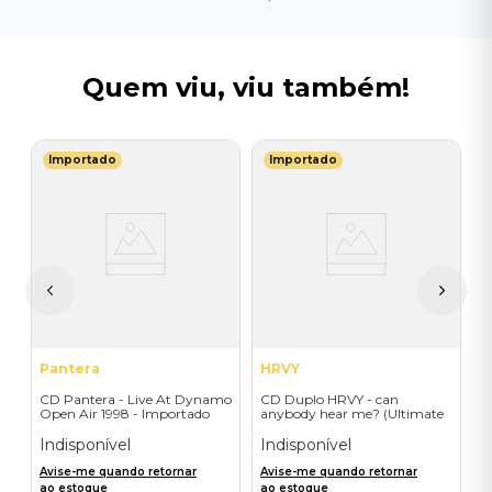
Quem viu, viu também!
Importado
Importado
B
C
L
L
L
I
I
A
a
Pantera
HRVY
CD Pantera - Live At Dynamo
CD Duplo HRVY - can
Open Air 1998 - Importado
anybody hear me? (Ultimate
Collection / 2CD Package) -
Importado
Indisponível
Indisponível
Avise-me quando retornar
Avise-me quando retornar
ao estoque
ao estoque