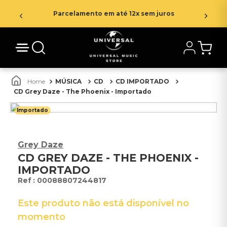
Parcelamento em até 12x sem juros
MÚSICA
CD
CD IMPORTADO
CD Grey Daze - The Phoenix - Importado
Importado
Grey Daze
CD GREY DAZE - THE PHOENIX -
IMPORTADO
:
00088807244817
Este produto não está disponível no
momento