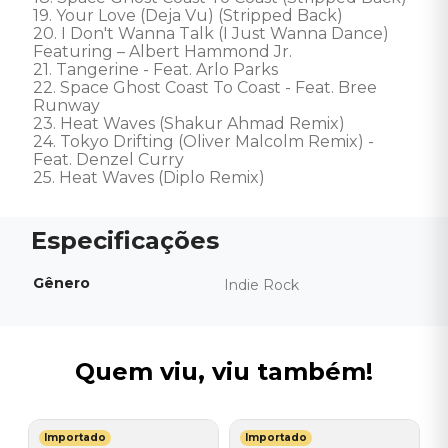
19. Your Love (Deja Vu) (Stripped Back) 

20. I Don't Wanna Talk (I Just Wanna Dance) 

Featuring – Albert Hammond Jr. 

21. Tangerine - Feat. Arlo Parks 

22. Space Ghost Coast To Coast - Feat. Bree 
Runway 

23. Heat Waves (Shakur Ahmad Remix) 

24. Tokyo Drifting (Oliver Malcolm Remix) - 
Feat. Denzel Curry 

25. Heat Waves (Diplo Remix)
Gênero
Indie Rock
Quem viu, viu também!
Importado
Importado