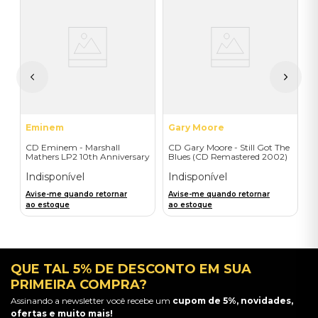
D
C
D
I
A
a
Eminem
Gary Moore
CD Eminem - Marshall
CD Gary Moore - Still Got The
Mathers LP2 10th Anniversary
Blues (CD Remastered 2002)
(2CD) - Importado
- Importado
Indisponível
Indisponível
Avise-me quando retornar
Avise-me quando retornar
ao estoque
ao estoque
QUE TAL 5% DE DESCONTO EM SUA
PRIMEIRA COMPRA?
Assinando a newsletter você recebe um
cupom de 5%, novidades,
ofertas e muito mais!