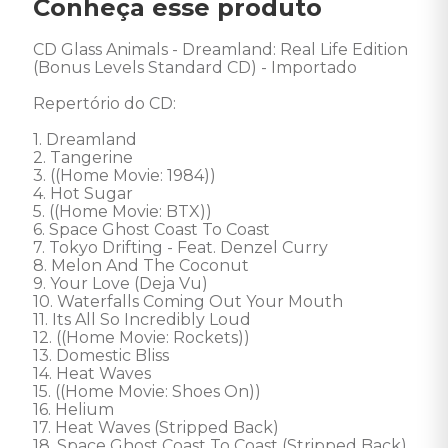
Conheça esse produto
CD Glass Animals - Dreamland: Real Life Edition 
(Bonus Levels Standard CD) - Importado 

Repertório do CD: 

1. Dreamland 

2. Tangerine 

3. ((Home Movie: 1984)) 

4. Hot Sugar 

5. ((Home Movie: BTX)) 

6. Space Ghost Coast To Coast 

7. Tokyo Drifting - Feat. Denzel Curry

8. Melon And The Coconut 

9. Your Love (Deja Vu) 

10. Waterfalls Coming Out Your Mouth 

11. Its All So Incredibly Loud 

12. ((Home Movie: Rockets)) 

13. Domestic Bliss 

14. Heat Waves 

15. ((Home Movie: Shoes On)) 

16. Helium 

17. Heat Waves (Stripped Back) 

18. Space Ghost Coast To Coast (Stripped Back) 
