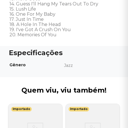
14. Guess I'll Hang My Tears Out To Dry 

15. Lush Life 

16. One For My Baby 

17. Just In Time 

18. A Hole In The Head 

19. I've Got A Crush On You 

20. Memories Of You
Gênero
Jazz
Quem viu, viu também!
Importado
Importado
T
C
-
B