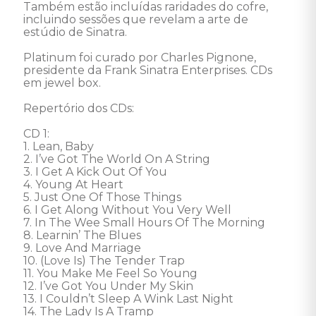
Também estão incluídas raridades do cofre, 
incluindo sessões que revelam a arte de 
estúdio de Sinatra. 

Platinum foi curado por Charles Pignone, 
presidente da Frank Sinatra Enterprises. CDs 
em jewel box. 

Repertório dos CDs: 

CD 1: 

1. Lean, Baby 

2. I’ve Got The World On A String 

3. I Get A Kick Out Of You 

4. Young At Heart 

5. Just One Of Those Things 

6. I Get Along Without You Very Well 

7. In The Wee Small Hours Of The Morning 

8. Learnin’ The Blues 

9. Love And Marriage 

10. (Love Is) The Tender Trap 

11. You Make Me Feel So Young 

12. I’ve Got You Under My Skin 

13. I Couldn’t Sleep A Wink Last Night 

14. The Lady Is A Tramp 
