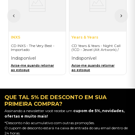
D
I
A
a
INXS
Years & Years
CD INXS - The Very Best -
CD Years & Years - Night Call
Importado
(1CD - Jewel (Alt Artwork) /
HMV) - Importado
Indisponível
Indisponível
Avise-me quando retornar
Avise-me quando retornar
ao estoque
ao estoque
QUE TAL 5% DE DESCONTO EM SUA
PRIMEIRA COMPRA?
Assinando a newsletter você recebe um
cupom de 5%, novidades,
ofertas e muito mais!
*Desconto não acumulativo com outras promoções.
O cupom de desconto estará na caixa de entrada do seu email dentro de
24 horas.