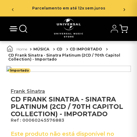
Parcelamento em até 12x sem juros
MÚSICA
CD
CD IMPORTADO
CD Frank Sinatra - Sinatra Platinum (2CD / 70th Capitol
Collection) - Importado
Importado
Frank Sinatra
CD FRANK SINATRA - SINATRA
PLATINUM (2CD / 70TH CAPITOL
COLLECTION) - IMPORTADO
:
00060245576883
Este produto não está disponível no