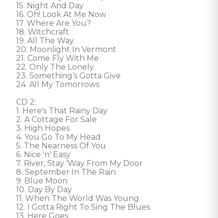
15. Night And Day 

16. Oh! Look At Me Now 

17. Where Are You? 

18. Witchcraft 

19. All The Way 

20. Moonlight In Vermont 

21. Come Fly With Me 

22. Only The Lonely 

23. Something’s Gotta Give 

24. All My Tomorrows 

CD 2: 

1. Here's That Rainy Day 

2. A Cottage For Sale 

3. High Hopes 

4. You Go To My Head 

5. The Nearness Of You 

6. Nice 'n' Easy 

7. River, Stay 'Way From My Door 

8. September In The Rain 

9. Blue Moon 

10. Day By Day 

11. When The World Was Young 

12. I Gotta Right To Sing The Blues 

13. Here Goes 
