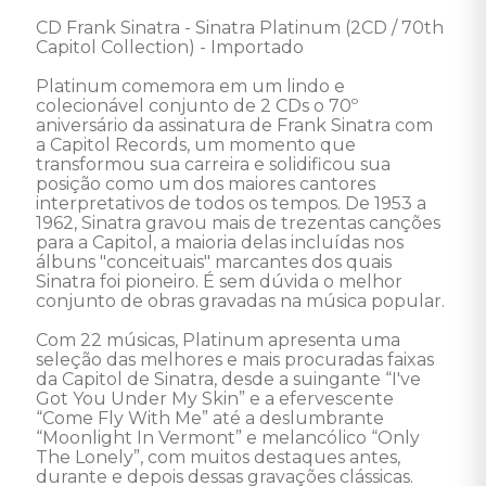
CD Frank Sinatra - Sinatra Platinum (2CD / 70th 
Capitol Collection) - Importado 

Platinum comemora em um lindo e 
colecionável conjunto de 2 CDs o 70º 
aniversário da assinatura de Frank Sinatra com 
a Capitol Records, um momento que 
transformou sua carreira e solidificou sua 
posição como um dos maiores cantores 
interpretativos de todos os tempos. De 1953 a 
1962, Sinatra gravou mais de trezentas canções 
para a Capitol, a maioria delas incluídas nos 
álbuns "conceituais" marcantes dos quais 
Sinatra foi pioneiro. É sem dúvida o melhor 
conjunto de obras gravadas na música popular. 

Com 22 músicas, Platinum apresenta uma 
seleção das melhores e mais procuradas faixas 
da Capitol de Sinatra, desde a suingante “I've 
Got You Under My Skin” e a efervescente 
“Come Fly With Me” até a deslumbrante 
“Moonlight In Vermont” e melancólico “Only 
The Lonely”, com muitos destaques antes, 
durante e depois dessas gravações clássicas. 