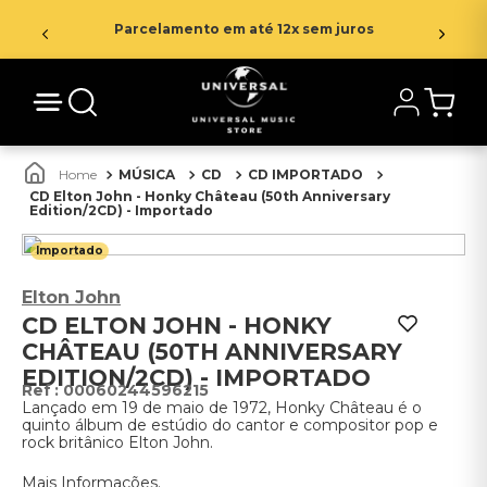
Parcelamento em até 12x sem juros
MÚSICA
CD
CD IMPORTADO
CD Elton John - Honky Château (50th Anniversary
Edition/2CD) - Importado
Importado
Elton John
CD ELTON JOHN - HONKY
CHÂTEAU (50TH ANNIVERSARY
EDITION/2CD) - IMPORTADO
:
00060244596215
Lançado em 19 de maio de 1972, Honky Château é o
quinto álbum de estúdio do cantor e compositor pop e
rock britânico Elton John.
Mais Informações.