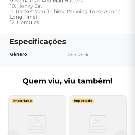
9. Mona Lisas And Mad Hatters 

10. Honky Cat 

11. Rocket Man (I Think It's Going To Be A Long 
Long Time) 

12. Hercules
Gênero
Pop Rock
Quem viu, viu também!
Importado
Importado
A
C
I
A