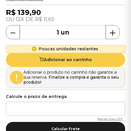
R$
139
,
90
12
R$
11
,
65
－
＋
Poucas unidades restantes
Adicionar ao carrinho
Adicionar o produto no carrinho não garante a
sua reserva.
Finalize a compra e garanta o seu
produto!
Não sei meu CEP