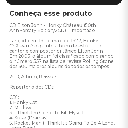
Conheça esse produto
CD Elton John - Honky Château (50th 
Anniversary Edition/2CD) - Importado 

Lançado em 19 de maio de 1972, Honky 
Château é o quinto álbum de estúdio do 
cantor e compositor britânico Elton John. 

Em 2003, o álbum foi classificado como sendo 
o número 357 na lista da revista Rolling Stone 
dos 500 maiores álbuns de todos os tempos.  

2CD, Album, Reissue

Repertório dos CDs: 

CD1:   

1. Honky Cat 

2. Mellow 

3. I Think I'm Going To Kill Myself 

4. Susie (Dramas) 

5. Rocket Man (I Think It's Going To Be A Long, 