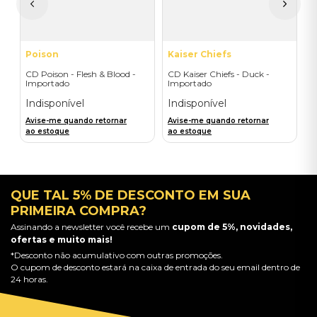
a
Poison
Kaiser Chiefs
CD Poison - Flesh & Blood -
CD Kaiser Chiefs - Duck -
Importado
Importado
Indisponível
Indisponível
Avise-me quando retornar
Avise-me quando retornar
ao estoque
ao estoque
QUE TAL 5% DE DESCONTO EM SUA
PRIMEIRA COMPRA?
Assinando a newsletter você recebe um
cupom de 5%, novidades,
ofertas e muito mais!
*Desconto não acumulativo com outras promoções.
O cupom de desconto estará na caixa de entrada do seu email dentro de
24 horas.