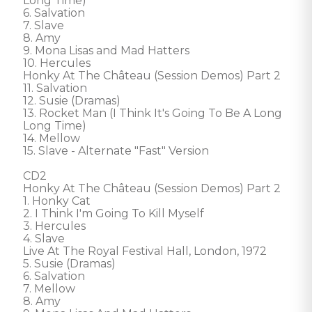
Long Time)  

6. Salvation 

7. Slave 

8. Amy 

9. Mona Lisas and Mad Hatters 

10. Hercules 

Honky At The Château (Session Demos) Part 2

11. Salvation 

12. Susie (Dramas) 

13. Rocket Man (I Think It's Going To Be A Long 
Long Time) 

14. Mellow 

15. Slave - Alternate "Fast" Version 

CD2

Honky At The Château (Session Demos) Part 2

1. Honky Cat 

2. I Think I'm Going To Kill Myself 

3. Hercules 

4. Slave 

Live At The Royal Festival Hall, London, 1972

5. Susie (Dramas) 

6. Salvation 

7. Mellow 

8. Amy 
