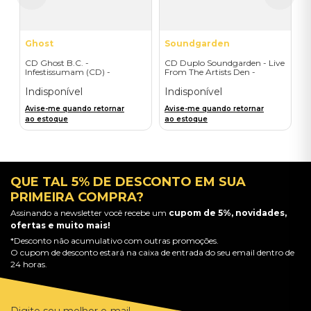
Ghost
Soundgarden
CD Ghost B.C. -
CD Duplo Soundgarden - Live
Infestissumam (CD) -
From The Artists Den -
Importado
Importado
Indisponível
Indisponível
Avise-me quando retornar
Avise-me quando retornar
ao estoque
ao estoque
QUE TAL 5% DE DESCONTO EM SUA
PRIMEIRA COMPRA?
Assinando a newsletter você recebe um
cupom de 5%, novidades,
ofertas e muito mais!
*Desconto não acumulativo com outras promoções.
O cupom de desconto estará na caixa de entrada do seu email dentro de
24 horas.