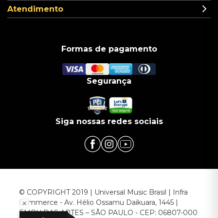
Atendimento
Formas de pagamento
Segurança
Siga nossas redes sociais
© COPYRIGHT 2019 | Universal Music Brasil | Infra
Commerce - Av. Hélio Ossamu Daikuara, 1445 |
EMBU DAS ARTES – SÃO PAULO - CEP: 06807-000