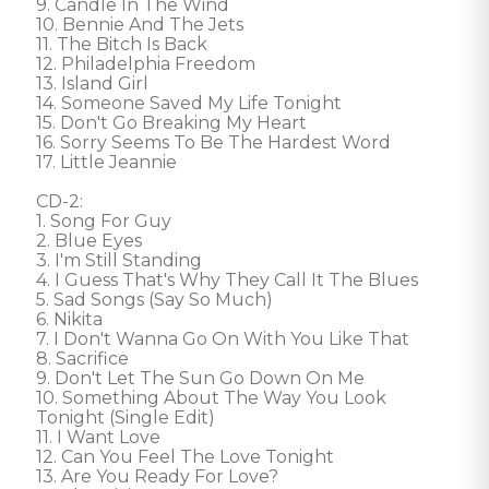
9. Candle In The Wind 

10. Bennie And The Jets 

11. The Bitch Is Back 

12. Philadelphia Freedom 

13. Island Girl 

14. Someone Saved My Life Tonight 

15. Don't Go Breaking My Heart 

16. Sorry Seems To Be The Hardest Word 

17. Little Jeannie 

CD-2: 

1. Song For Guy 

2. Blue Eyes 

3. I'm Still Standing 

4. I Guess That's Why They Call It The Blues 

5. Sad Songs (Say So Much) 

6. Nikita 

7. I Don't Wanna Go On With You Like That 

8. Sacrifice 

9. Don't Let The Sun Go Down On Me 

10. Something About The Way You Look 
Tonight (Single Edit) 

11. I Want Love 

12. Can You Feel The Love Tonight 

13. Are You Ready For Love? 
