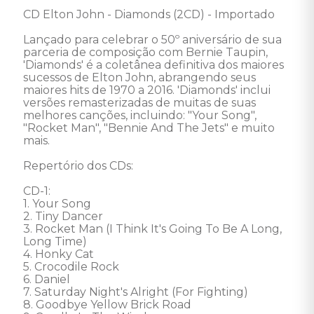
CD Elton John - Diamonds (2CD) - Importado

Lançado para celebrar o 50º aniversário de sua 
parceria de composição com Bernie Taupin, 
'Diamonds' é a coletânea definitiva dos maiores 
sucessos de Elton John, abrangendo seus 
maiores hits de 1970 a 2016. 'Diamonds' inclui 
versões remasterizadas de muitas de suas 
melhores canções, incluindo: "Your Song", 
"Rocket Man", "Bennie And The Jets" e muito 
mais. 

Repertório dos CDs:

CD-1: 

1. Your Song 

2. Tiny Dancer 

3. Rocket Man (I Think It's Going To Be A Long, 
Long Time) 

4. Honky Cat 

5. Crocodile Rock 

6. Daniel 

7. Saturday Night's Alright (For Fighting)

8. Goodbye Yellow Brick Road 
