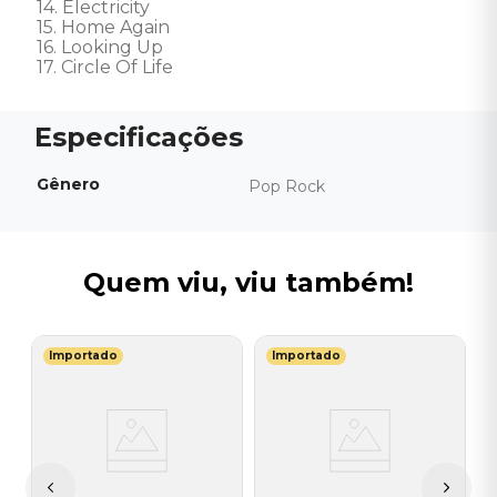
14. Electricity 

15. Home Again 

16. Looking Up 

17. Circle Of Life
Gênero
Pop Rock
Quem viu, viu também!
Importado
Importado
C
C
V
I
A
a