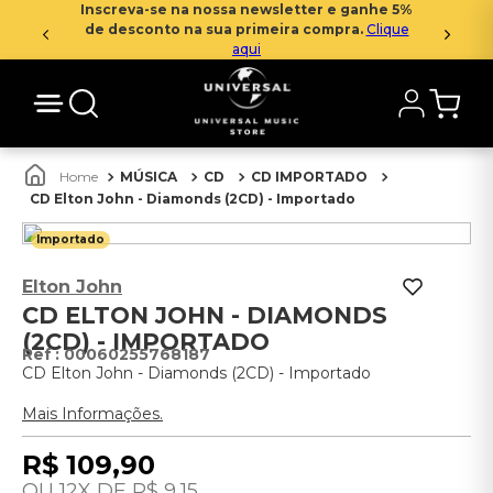
Inscreva-se na nossa newsletter e ganhe 5%
de desconto na sua primeira compra.
Clique
aqui
MÚSICA
CD
CD IMPORTADO
CD Elton John - Diamonds (2CD) - Importado
Importado
Elton John
CD ELTON JOHN - DIAMONDS
(2CD) - IMPORTADO
:
00060255768187
CD Elton John - Diamonds (2CD) - Importado
Mais Informações.
R$
109
,
90
12
R$
9
,
15