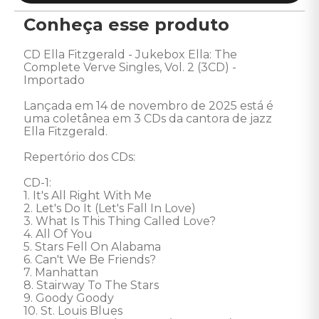
Conheça esse produto
CD Ella Fitzgerald - Jukebox Ella: The 
Complete Verve Singles, Vol. 2 (3CD) - 
Importado 

Lançada em 14 de novembro de 2025 está é 
uma coletânea em 3 CDs da cantora de jazz 
Ella Fitzgerald. 

Repertório dos CDs:

CD-1:

1. It's All Right With Me 

2. Let's Do It (Let's Fall In Love) 

3. What Is This Thing Called Love? 

4. All Of You 

5. Stars Fell On Alabama 

6. Can't We Be Friends? 

7. Manhattan 

8. Stairway To The Stars 

9. Goody Goody 

10. St. Louis Blues 
