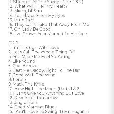
11. Stompin' At The Savoy (Parts 1 & 2) 

12. What Will I Tell My Heart? 

13. Midnight Sun 

14. Teardrops From My Eyes 

15. Little Jazz 

16. They Can't Take That Away From Me 

17. Oh, Lady Be Good! 

18. I've Grown Accustomed To His Face 

CD-2: 

1. I'm Through With Love 

2. Let's Call The Whole Thing Off 

3. You Make Me Feel So Young 

4. Like Young 

5. Cool Breeze 

6. Beat Me Daddy, Eight To The Bar 

7. Gone With The Wind 

8. Lorelei 

9. Mack The Knife 

10. How High The Moon (Parts 1 & 2) 

11. I Can't Give You Anything But Love 

12. Reach For Tomorrow 

13. Jingle Bells 

14. Good Morning Blues 

15. (You'll Have To Swing It) Mr. Paganini 
