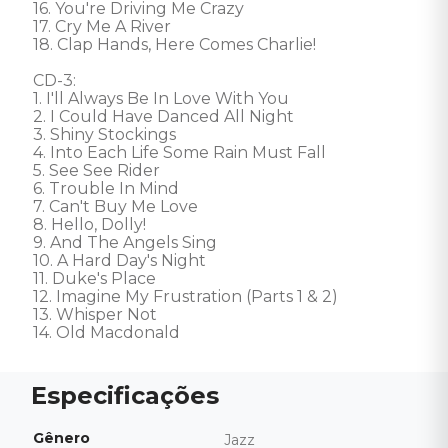
16. You're Driving Me Crazy 

17. Cry Me A River 

18. Clap Hands, Here Comes Charlie! 

CD-3: 

1. I'll Always Be In Love With You 

2. I Could Have Danced All Night 

3. Shiny Stockings 

4. Into Each Life Some Rain Must Fall 

5. See See Rider 

6. Trouble In Mind 

7. Can't Buy Me Love 

8. Hello, Dolly! 

9. And The Angels Sing 

10. A Hard Day's Night 

11. Duke's Place 

12. Imagine My Frustration (Parts 1 & 2) 

13. Whisper Not 

14. Old Macdonald
Gênero
Jazz