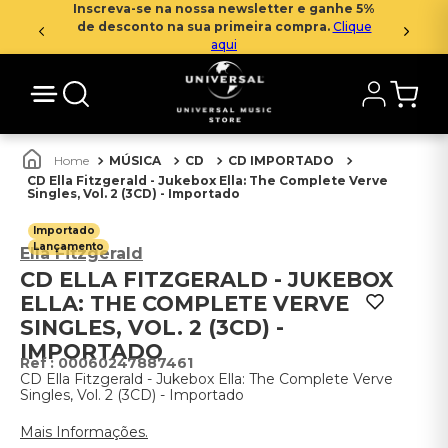
Inscreva-se na nossa newsletter e ganhe 5%
de desconto na sua primeira compra.
Clique
aqui
MÚSICA
CD
CD IMPORTADO
CD Ella Fitzgerald - Jukebox Ella: The Complete Verve
Singles, Vol. 2 (3CD) - Importado
Importado
Lançamento
Ella Fitzgerald
CD ELLA FITZGERALD - JUKEBOX
ELLA: THE COMPLETE VERVE
SINGLES, VOL. 2 (3CD) -
IMPORTADO
:
00060247887461
CD Ella Fitzgerald - Jukebox Ella: The Complete Verve
Singles, Vol. 2 (3CD) - Importado
Mais Informações.