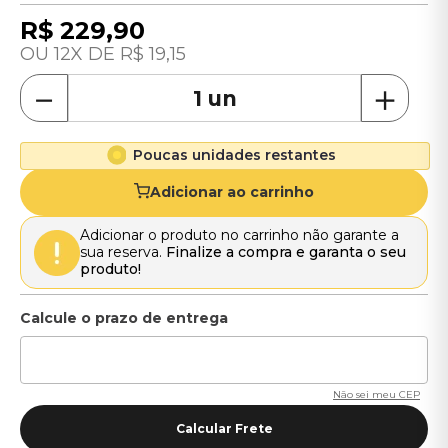
R$
229
,
90
12
R$
19
,
15
－
＋
Poucas unidades restantes
Adicionar ao carrinho
Adicionar o produto no carrinho não garante a
sua reserva.
Finalize a compra e garanta o seu
produto!
Não sei meu CEP