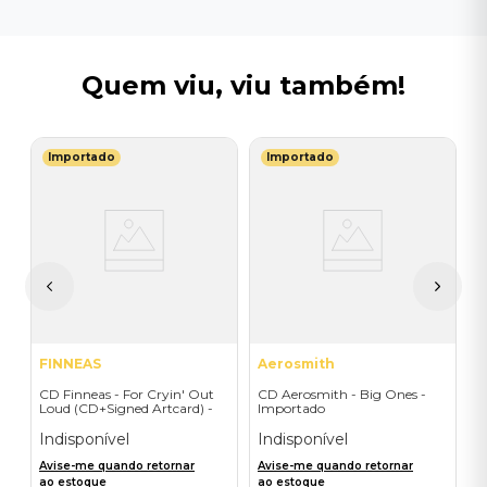
Quem viu, viu também!
Importado
Importado
B
C
T
E
I
A
a
FINNEAS
Aerosmith
CD Finneas - For Cryin' Out
CD Aerosmith - Big Ones -
Loud (CD+Signed Artcard) -
Importado
Importado
Indisponível
Indisponível
Avise-me quando retornar
Avise-me quando retornar
ao estoque
ao estoque