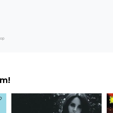
Hop
ém!