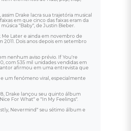
ssim Drake lacra sua trajetória musical 
aixas em que cinco das faixas eram da 
sica "Baby", de Justin Bieber.

k Me Later e ainda em novembro de 
m 2011. Dois anos depois em setembro 
em nenhum aviso prévio. If You're 
200, com 535 mil unidades vendidas em 
 cantor afirmou em uma entrevista que 
a e um fenómeno viral, especialmente 
18, Drake lançou seu quinto álbum 
ice For What" e "In My Feelings".

stly, Nevermind" seu sétimo álbum e 