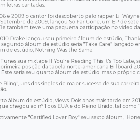
 letras cantadas. 

 e 2009 o cantor foi descoberto pelo rapper Lil Wayne, a
m Setembro de 2009, lançou So Far Gone, um EP de sete f
e também teve uma pequena participação no video da mú
010 Drake lançou seu primeiro álbum de estúdio, Than
u segundo álbum de estúdio seria "Take Care" lançado e
um de estúdio, Nothing Was the Same. 

unes sua mixtape If You're Reading This It's Too Late, s
a primeira posição da tabela norte-americana Billboard 
. Este seria seu quarto álbum de estúdio, mas o próprio
 Bling", uns dos singles de maior sucesso de sua carreir
o. 

to álbum de estúdio, Views. Dois anos mais tarde em 20
 que chegou ao nº 1 dos EUA e do Reino Unido, tal como "N
tivamente "Certified Lover Boy" seu sexto álbum, "Hone