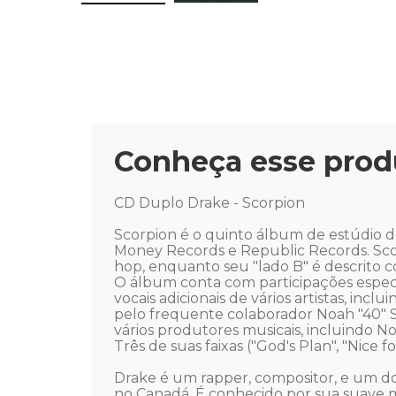
Conheça esse prod
CD Duplo Drake - Scorpion 

Scorpion é o quinto álbum de estúdio 
Money Records e Republic Records. Sco
hop, enquanto seu "lado B" é descrito c
O álbum conta com participações especia
vocais adicionais de vários artistas, in
pelo frequente colaborador Noah "40" S
vários produtores musicais, incluindo No 
Três de suas faixas ("God's Plan", "Nice
Drake é um rapper, compositor, e um d
no Canadá. É conhecido por sua suave m