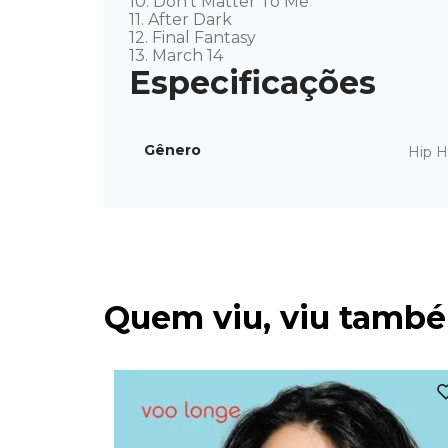
10. Don’t Matter To Me 

11. After Dark 

12. Final Fantasy 

13. March 14
Gênero
Hip 
Quem viu, viu tamb
s Freed -