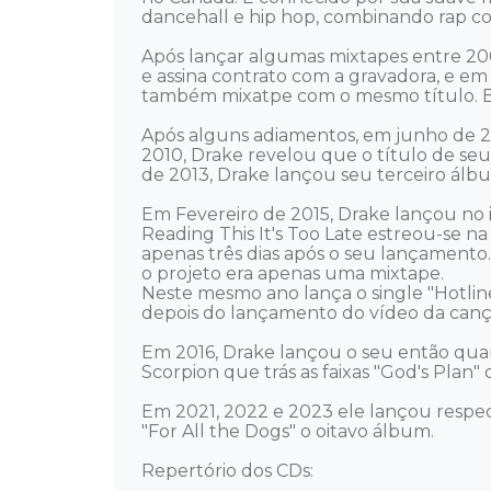
dancehall e hip hop, combinando rap com
Após lançar algumas mixtapes entre 2006
e assina contrato com a gravadora, e e
também mixatpe com o mesmo título. El
Após alguns adiamentos, em junho de 2
2010, Drake revelou que o título de se
de 2013, Drake lançou seu terceiro álb
Em Fevereiro de 2015, Drake lançou no iT
Reading This It's Too Late estreou-se n
apenas três dias após o seu lançamento
o projeto era apenas uma mixtape. 

Neste mesmo ano lança o single "Hotline
depois do lançamento do vídeo da cançã
Em 2016, Drake lançou o seu então quar
Scorpion que trás as faixas "God's Plan"
Em 2021, 2022 e 2023 ele lançou respec
"For All the Dogs" o oitavo álbum. 

Repertório dos CDs: 
