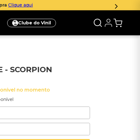
Aproveite!
Clube do Vinil
 - SCORPION
ponível no momento
onível