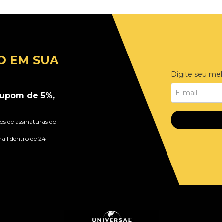
O EM SUA
Digite seu mel
upom de 5%,
s de assinaturas do
ail dentro de 24