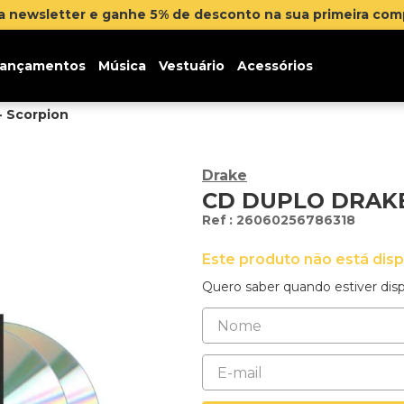
Parcelamento em até 12x sem juros. 
ançamentos
Música
Vestuário
Acessórios
- Scorpion
Drake
CD DUPLO DRAKE
:
26060256786318
Este produto não está dis
Quero saber quando estiver disp