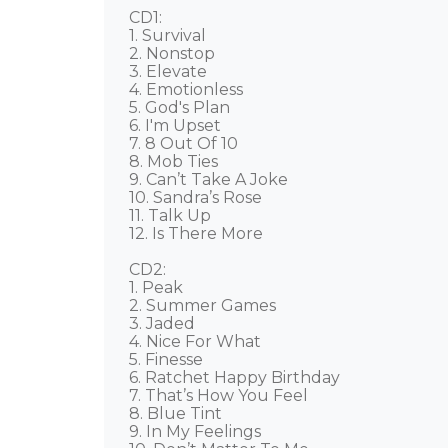
CD1: 

1. Survival 

2. Nonstop 

3. Elevate 

4. Emotionless 

5. God's Plan 

6. I'm Upset 

7. 8 Out Of 10 

8. Mob Ties 

9. Can’t Take A Joke 

10. Sandra’s Rose 

11. Talk Up 

12. Is There More 

CD2: 

1. Peak 

2. Summer Games 

3. Jaded 

4. Nice For What 

5. Finesse 

6. Ratchet Happy Birthday 

7. That’s How You Feel 

8. Blue Tint 

9. In My Feelings 
