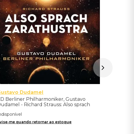
- Mintpac
Indisponíve
Avise-me qu
Gustavo Dudamel
D Berliner Philharmoniker, Gustavo
udamel - Richard Strauss: Also sprach
arathustra
ndisponível
vise-me quando retornar ao estoque