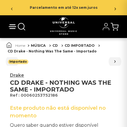
Parcelamento em até 12x sem juros
MÚSICA
CD
CD IMPORTADO
CD Drake - Nothing Was The Same - Importado
Importado
Drake
CD DRAKE - NOTHING WAS THE
SAME - IMPORTADO
:
00060253752186
Este produto não está disponível no
momento
Quero saber quando estiver disponível