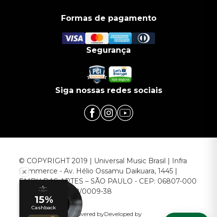
Formas de pagamento
Segurança
Siga nossas redes sociais
© COPYRIGHT 2019 | Universal Music Brasil | Infra
Commerce - Av. Hélio Ossamu Daikuara, 1445 |
EMBU DAS ARTES – SÃO PAULO - CEP: 06807-000
CNPJ: 00.952.789/0009-38
Powered by
Developed by