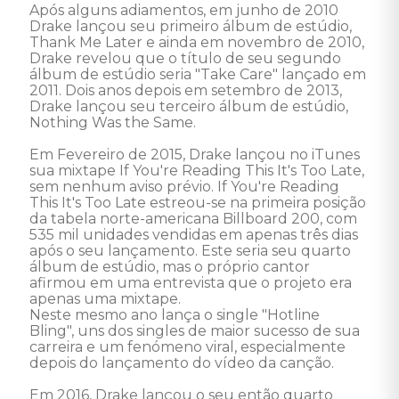
Após alguns adiamentos, em junho de 2010 
Drake lançou seu primeiro álbum de estúdio, 
Thank Me Later e ainda em novembro de 2010, 
Drake revelou que o título de seu segundo 
álbum de estúdio seria "Take Care" lançado em 
2011. Dois anos depois em setembro de 2013, 
Drake lançou seu terceiro álbum de estúdio, 
Nothing Was the Same. 

Em Fevereiro de 2015, Drake lançou no iTunes 
sua mixtape If You're Reading This It's Too Late, 
sem nenhum aviso prévio. If You're Reading 
This It's Too Late estreou-se na primeira posição 
da tabela norte-americana Billboard 200, com 
535 mil unidades vendidas em apenas três dias 
após o seu lançamento. Este seria seu quarto 
álbum de estúdio, mas o próprio cantor 
afirmou em uma entrevista que o projeto era 
apenas uma mixtape. 

Neste mesmo ano lança o single "Hotline 
Bling", uns dos singles de maior sucesso de sua 
carreira e um fenómeno viral, especialmente 
depois do lançamento do vídeo da canção. 

Em 2016, Drake lançou o seu então quarto 