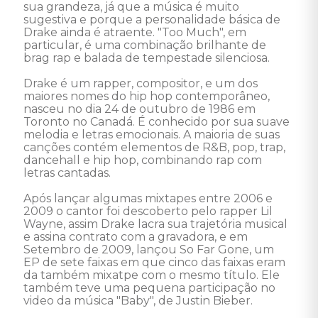
sua grandeza, já que a música é muito 
sugestiva e porque a personalidade básica de 
Drake ainda é atraente. "Too Much", em 
particular, é uma combinação brilhante de 
brag rap e balada de tempestade silenciosa. 

Drake é um rapper, compositor, e um dos 
maiores nomes do hip hop contemporâneo, 
nasceu no dia 24 de outubro de 1986 em 
Toronto no Canadá. É conhecido por sua suave 
melodia e letras emocionais. A maioria de suas 
canções contém elementos de R&B, pop, trap, 
dancehall e hip hop, combinando rap com 
letras cantadas. 

Após lançar algumas mixtapes entre 2006 e 
2009 o cantor foi descoberto pelo rapper Lil 
Wayne, assim Drake lacra sua trajetória musical 
e assina contrato com a gravadora, e em 
Setembro de 2009, lançou So Far Gone, um 
EP de sete faixas em que cinco das faixas eram 
da também mixatpe com o mesmo título. Ele 
também teve uma pequena participação no 
video da música "Baby", de Justin Bieber.
