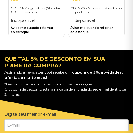
CD LANY - gg bb xx (Standard
CD INXS - Shabooh Shoobah -
CD)- Importado
Importado
Indisponível
Indisponível
Avise-me quando retornar
Avise-me quando retornar
ao estoque
ao estoque
QUE TAL 5% DE DESCONTO EM SUA
PRIMEIRA COMPRA?
Assinando a newsletter você recebe um
cupom de 5%, novidades,
ofertas e muito mais!
*Desconto não acumulativo com outras promoções.
O cupom de desconto estará na caixa de entrada do seu email dentro de
24 horas.
Digite seu melhor e-mail