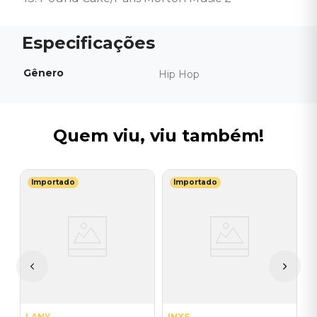
Gênero
Hip Hop
Quem viu, viu também!
Importado
Importado
R
C
R
A
I
I
A
a
LANY
INXS