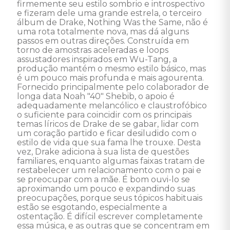
firmemente seu estilo sombrio e introspectivo 
e fizeram dele uma grande estrela, o terceiro 
álbum de Drake, Nothing Was the Same, não é 
uma rota totalmente nova, mas dá alguns 
passos em outras direções. Construída em 
torno de amostras aceleradas e loops 
assustadores inspirados em Wu-Tang, a 
produção mantém o mesmo estilo básico, mas 
é um pouco mais profunda e mais agourenta. 
Fornecido principalmente pelo colaborador de 
longa data Noah "40" Shebib, o apoio é 
adequadamente melancólico e claustrofóbico 
o suficiente para coincidir com os principais 
temas líricos de Drake de se gabar, lidar com 
um coração partido e ficar desiludido com o 
estilo de vida que sua fama lhe trouxe. Desta 
vez, Drake adiciona à sua lista de questões 
familiares, enquanto algumas faixas tratam de 
restabelecer um relacionamento com o pai e 
se preocupar com a mãe. É bom ouvi-lo se 
aproximando um pouco e expandindo suas 
preocupações, porque seus tópicos habituais 
estão se esgotando, especialmente a 
ostentação. É difícil escrever completamente 
essa música, e as outras que se concentram em 