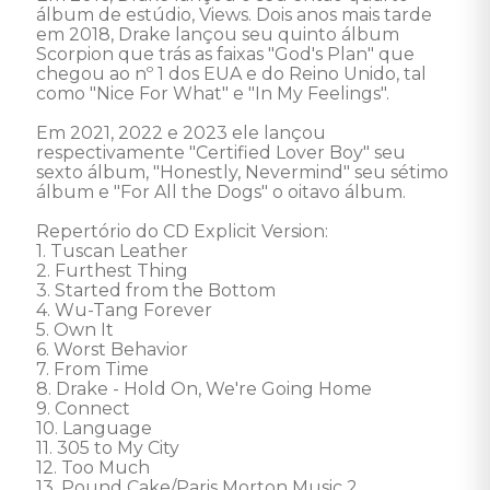
álbum de estúdio, Views. Dois anos mais tarde 
em 2018, Drake lançou seu quinto álbum 
Scorpion que trás as faixas "God's Plan" que 
chegou ao nº 1 dos EUA e do Reino Unido, tal 
como "Nice For What" e "In My Feelings".

Em 2021, 2022 e 2023 ele lançou 
respectivamente "Certified Lover Boy" seu 
sexto álbum, "Honestly, Nevermind" seu sétimo 
álbum e "For All the Dogs" o oitavo álbum. 

Repertório do CD Explicit Version: 

1. Tuscan Leather 

2. Furthest Thing 

3. Started from the Bottom 

4. Wu-Tang Forever 

5. Own It 

6. Worst Behavior 

7. From Time 

8. Drake - Hold On, We're Going Home 

9. Connect 

10. Language 

11. 305 to My City 

12. Too Much 

13. Pound Cake/Paris Morton Music 2